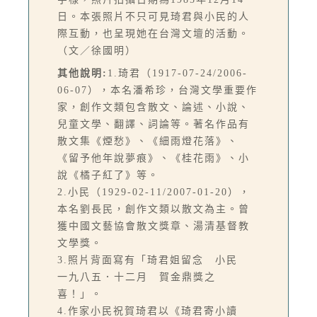
日。本張照片不只可見琦君與小民的人
際互動，也呈現她在台灣文壇的活動。
（文／徐國明）
其他說明:
1.琦君（1917-07-24/2006-
06-07），本名潘希珍，台灣文學重要作
家，創作文類包含散文、論述、小說、
兒童文學、翻譯、詞論等。著名作品有
散文集《煙愁》、《細雨燈花落》、
《留予他年說夢痕》、《桂花雨》、小
說《橘子紅了》等。
2.小民（1929-02-11/2007-01-20），
本名劉長民，創作文類以散文為主。曾
獲中國文藝協會散文獎章、湯清基督教
文學獎。
3.照片背面寫有「琦君姐留念 小民
一九八五．十二月 賀金鼎獎之
喜！」。
4.作家小民祝賀琦君以《琦君寄小讀