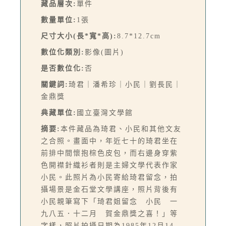
藏品層次:
單件
數量單位:
1張
尺寸大小(長*寬*高):
8.7*12.7cm
數位化類別:
影像(圖片)
是否數位化:
否
關鍵詞:
琦君｜潘希珍｜小民｜劉長民｜
金鼎獎
典藏單位:
國立臺灣文學館
摘要:
本件藏品為琦君、小民和其他文友
之合照。畫面中，年近七十的琦君坐在
前排中間懷抱棕色皮包，而右邊身穿紫
色開襟針織衫者則是主婦文學代表作家
小民。此照片為小民寄給琦君留念，拍
攝場景是金石堂文學講座，照片背後有
小民親筆寫下「琦君姐留念 小民 一
九八五．十二月 賀金鼎獎之喜！」等
字樣，照片拍攝日期為1985年12月14