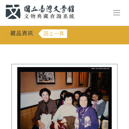
跳到主要內容
:::
藏品資訊
回上一頁
:::