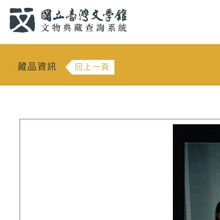
跳到主要內容
:::
藏品資訊
回上一頁
:::