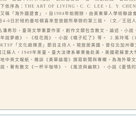
HE ART OF LIVING、C. C. LEE、L. Y. CH
稱「海外國建會」，自1984年始開辦，由美東華人學術聯誼會主
年7月4-6日於紐約曼哈頓喜來登旅館所舉辦的第三屆。（文／王冠
06-07），本名潘希珍，臺灣文學重要作家，創作文類包含散文、論述
夢痕》、《桂花雨》、小說《橘子紅了》等。 2.吳玲瑤（1951
KTSF「文化麻辣燙」節目主持人。現旅居美國，曾任北加州
自若，中國江蘇人，1949年來臺。臺大法律系畢業後赴美，美國密蘇
地中英文報紙、雜誌《美華論壇》撰寫新聞與專欄，為海外華文
小說，著有散文《一杯半咖啡》、《風流與幽默》、小說《愛情