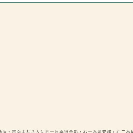
動照。畫面中共八人站於一長桌後合影，右一為劉安諾，右二為