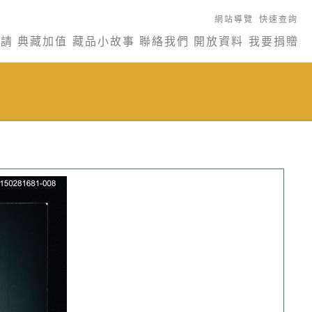
網站導覽
快速查詢
申請
典藏加值
藏品小故事
聯絡我們
開放資料
我要捐贈