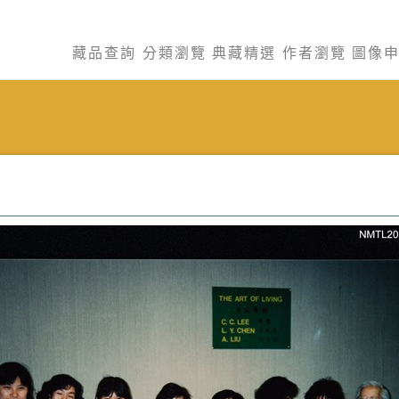
藏品查詢
分類瀏覽
典藏精選
作者瀏覽
圖像