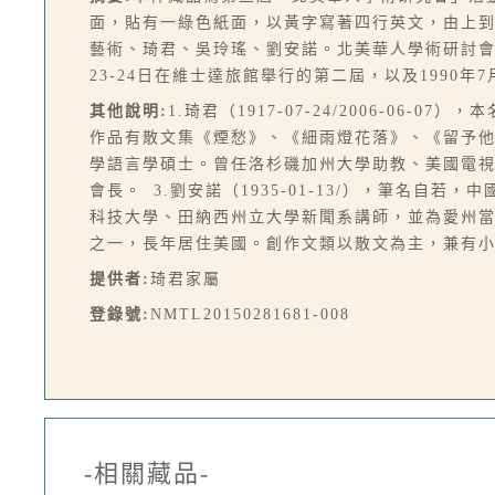
面，貼有一綠色紙面，以黃字寫著四行英文，由上到下依序為：T
藝術、琦君、吳玲瑤、劉安諾。北美華人學術研討會又
23-24日在維士達旅館舉行的第二屆，以及1990
其他說明:
1.琦君（1917-07-24/2006-
作品有散文集《煙愁》、《細雨燈花落》、《留予他年說
學語言學碩士。曾任洛杉磯加州大學助教、美國電視
會長。 3.劉安諾（1935-01-13/），筆名
科技大學、田納西州立大學新聞系講師，並為愛州當
之一，長年居住美國。創作文類以散文為主，兼有
提供者:
琦君家屬
登錄號:
NMTL20150281681-008
-相關藏品-