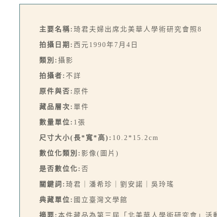
主要名稱:
琦君夫婦出席北美華人學術研究會照8
拍攝日期:
西元1990年7月4日
類別:
攝影
拍攝者:
不詳
原件與否:
原件
藏品層次:
單件
數量單位:
1張
尺寸大小(長*寬*高):
10.2*15.2cm
數位化類別:
影像(圖片)
是否數位化:
否
關鍵詞:
琦君｜潘希珍｜劉安諾｜吳玲瑤
典藏單位:
國立臺灣文學館
摘要:
本件藏品為第三屆「北美華人學術研究會」活