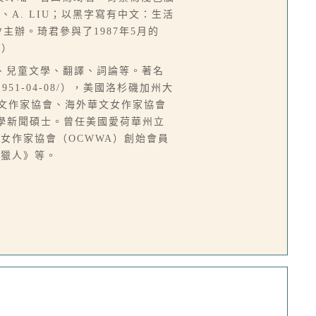
EN、A. LIU；以黑字寫有中文：生活
辦。琦君參與了1987年5月的
人）
、小說、兒童文學、翻譯、詞論等。著名
-04-08/），美國洛杉磯加州大
華文作家協會、海外華文女作家協會
里大學新聞碩士。曾任美國愛荷華州立
女作家協會（OCWWA）創始會員
的獵人》等。