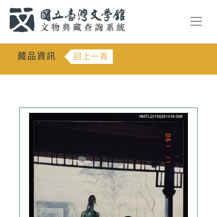
跳到主要內容
:::
藏品資訊
回上一頁
:::