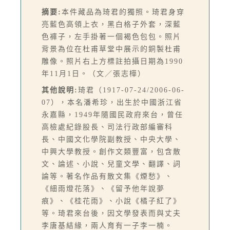
摘要:
本件藏品為琦君的獨照。琦君身穿
亮藍色高領上衣，黑白格子外套，深藍
色褲子，左手掛著一個褐色包包。照片
背景為位在杜甫草堂中展示的銅製杜甫
雕像。照片右上方標註拍攝日期為1990
年11月1日。（文／張志樺）
其他說明:
琦君（1917-07-24/2006-06-
07），本名潘希珍，出生於中國浙江省
永嘉縣，1949年隨國民政府來台，曾任
高檢處紀錄股長、司法行政部編審科
長、中國文化學院副教授、中央大學、
中興大學教授。創作文類豐富，包含散
文、論述、小說、兒童文學、翻譯、詞
論等。著名作品有散文集《煙愁》、
《細雨燈花落》、《留予他年說夢
痕》、《桂花雨》、小說《橘子紅了》
等。琦君來台後，因文學發表而與丈夫
李唐基結緣，兩人育有一子李一楠。