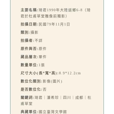
主要名稱:
琦君1990年大陸返鄉6-8（琦
君於杜甫草堂雕像前獨影）
拍攝日期:
民國79年11月1日
類別:
攝影
拍攝者:
不詳
原件與否:
原件
藏品層次:
單件
數量單位:
1張
尺寸大小(長*寬*高):
8.9*12.2cm
數位化類別:
影像(圖片)
是否數位化:
否
關鍵詞:
琦君｜潘希珍｜四川｜成都｜杜
甫草堂
典藏單位:
國立臺灣文學館