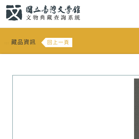
跳到主要內容
:::
藏品資訊
回上一頁
:::