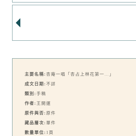
主要名稱:
杏庵一唱「杏占上林花第一…」
成文日期:
不詳
類別:
手稿
作者:
王開運
原件與否:
原件
藏品層次:
單件
數量單位:
1頁