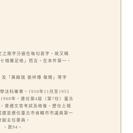
定之兩字分嵌在每句首字，故又稱
「七唱雁足格」而言。在本件第一、
及「黃啟瑞 張祥傳 敬贈」等字
法科畢業。1950年11月至1955
1960年，連任第4屆（第7任）臺北
國小），普通文官考試及格後，歷任土城
起當選並連任臺北市省轄市市議員第一
會副主任委員。
），頁94。