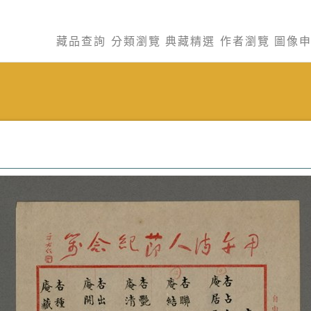
藏品查詢
分類瀏覽
典藏精選
作者瀏覽
圖像