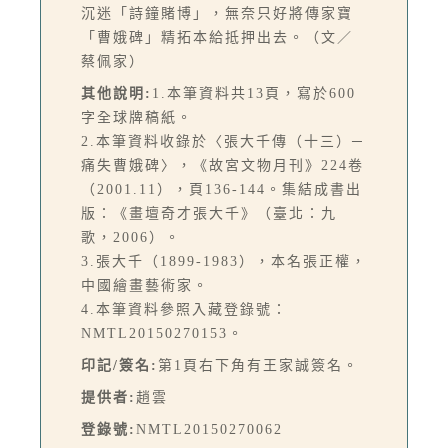
沉迷「詩鐘賭博」，無奈只好將傳家寶
「曹娥碑」精拓本給抵押出去。（文／
蔡佩家）
其他說明:
1.本筆資料共13頁，寫於600
字全球牌稿紙。
2.本筆資料收錄於〈張大千傳（十三）─
痛失曹娥碑〉，《故宮文物月刊》224卷
（2001.11），頁136-144。集結成書出
版：《畫壇奇才張大千》（臺北：九
歌，2006）。
3.張大千（1899-1983），本名張正權，
中國繪畫藝術家。
4.本筆資料參照入藏登錄號：
NMTL20150270153。
印記/簽名:
第1頁右下角有王家誠簽名。
提供者:
趙雲
登錄號:
NMTL20150270062