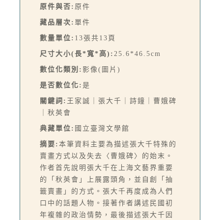
原件與否:
原件
藏品層次:
單件
數量單位:
13張共13頁
尺寸大小(長*寬*高):
25.6*46.5cm
數位化類別:
影像(圖片)
是否數位化:
是
關鍵詞:
王家誠｜張大千｜詩鐘｜曹娥碑
｜秋英會
典藏單位:
國立臺灣文學館
摘要:
本筆資料主要為描述張大千特殊的
賣畫方式以及失去〈曹娥碑〉的始末。
作者首先說明張大千在上海文藝界重要
的「秋英會」上展露頭角，並自創「抽
籤賣畫」的方式。張大千再度成為人們
口中的話題人物。接著作者講述民國初
年複雜的政治情勢，最後描述張大千因