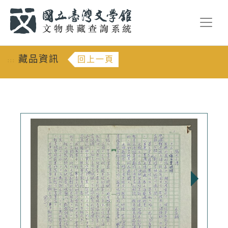
跳到主要內容
:::
藏品資訊
回上一頁
:::