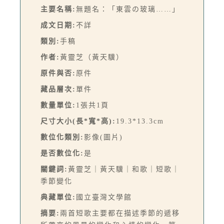
主要名稱:
無題名：「東雲の玻璃……」
成文日期:
不詳
類別:
手稿
作者:
黃靈芝（黃天驥）
原件與否:
原件
藏品層次:
單件
數量單位:
1張共1頁
尺寸大小(長*寬*高):
19.3*13.3cm
數位化類別:
影像(圖片)
是否數位化:
是
關鍵詞:
黃靈芝｜黃天驥｜和歌｜短歌｜
季節變化
典藏單位:
國立臺灣文學館
摘要:
兩首短歌主要都在描述季節的遞移