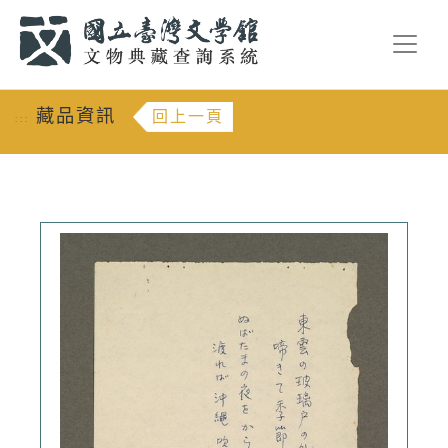
跳到主要內容
:::
藏品資訊
回上一頁
:::