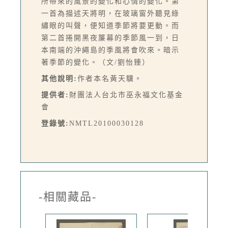
所帶來的風景的變化和心情的變化。第
一首為描述天將明，在玻璃窗外聽見綠
繡眼的叫聲，便知道季節將要更動。而
第二首捲開黑夜簾幕的季節風一到，日
本南端的沖繩島的季風將會吹來。暗示
著季節的變化。（文/劉怡臻）
其他說明:
作者本名黃天驥。
提供者:
財團法人台北市巫永福文化基金
會
登錄號:
NMTL20100030128
-相關藏品-