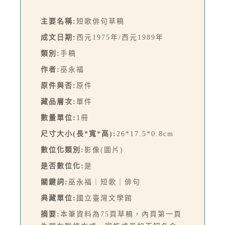
主要名稱:
短歌俳句草稿
成文日期:
西元1975年/西元1989年
類別:
手稿
作者:
巫永福
原件與否:
原件
藏品層次:
單件
數量單位:
1冊
尺寸大小(長*寬*高):
26*17.5*0.8cm
數位化類別:
影像(圖片)
是否數位化:
是
關鍵詞:
巫永福｜短歌｜俳句
典藏單位:
國立臺灣文學館
摘要:
本筆資料為75頁草稿，內頁第一頁