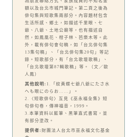
為朋友聯絡方式、家族成員的不知名金
額以及台北市城門筆記。第二頁之後為
俳句集與短歌集兩部分。內容題材包含
生活所感、鄉土，如描述千里眼、七
爺、八爺、土地公廟等，也有描述自
然，如鳳凰花、柑子林、芭樂木等。此
外，載有俳句會句稿，如「台北俳句集
13集句稿」、「台北俳句集20句」等記
錄。短歌部分，有「台北歌壇歌稿」、
「台北歌壇第87輯歌稿」等。（文／歐
人鳳）
其他說明:
1.「紋黃蝶七爺八爺にたさ水
へも眼にのらお……」。
2.〈短歌俳句〉互見《巫永福全集》短
句俳句卷，傳神福音，1999。
3.本筆資料以藍筆、黑筆直式書寫，並
有部分塗改。
提供者:
財團法人台北市巫永福文化基金