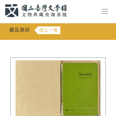
跳到主要內容
:::
藏品資訊
回上一頁
:::