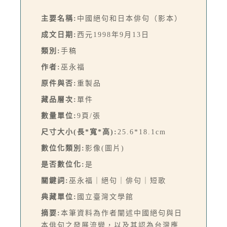
主要名稱:
中國絕句和日本俳句（影本）
成文日期:
西元1998年9月13日
類別:
手稿
作者:
巫永福
原件與否:
重製品
藏品層次:
單件
數量單位:
9頁/張
尺寸大小(長*寬*高):
25.6*18.1cm
數位化類別:
影像(圖片)
是否數位化:
是
關鍵詞:
巫永福｜絕句｜俳句｜短歌
典藏單位:
國立臺灣文學館
摘要:
本筆資料為作者闡述中國絕句與日
本俳句之發展流變，以及其認為台灣應