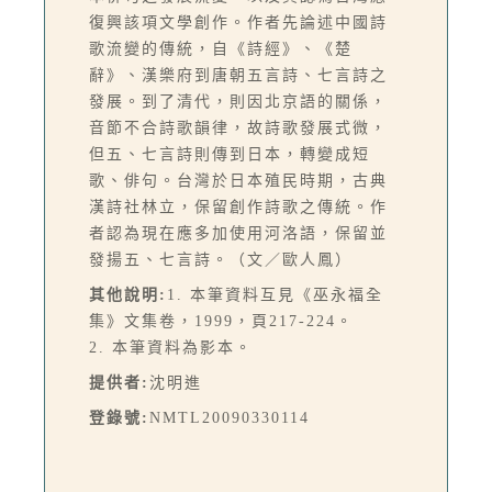
復興該項文學創作。作者先論述中國詩
歌流變的傳統，自《詩經》、《楚
辭》、漢樂府到唐朝五言詩、七言詩之
發展。到了清代，則因北京語的關係，
音節不合詩歌韻律，故詩歌發展式微，
但五、七言詩則傳到日本，轉變成短
歌、俳句。台灣於日本殖民時期，古典
漢詩社林立，保留創作詩歌之傳統。作
者認為現在應多加使用河洛語，保留並
發揚五、七言詩。（文／歐人鳳）
其他說明:
1. 本筆資料互見《巫永福全
集》文集卷，1999，頁217-224。
2. 本筆資料為影本。
提供者:
沈明進
登錄號:
NMTL20090330114