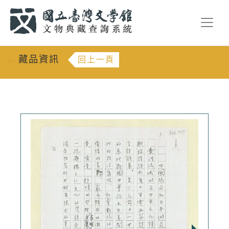
跳到主要內容
:::
藏品資訊
回上一頁
:::