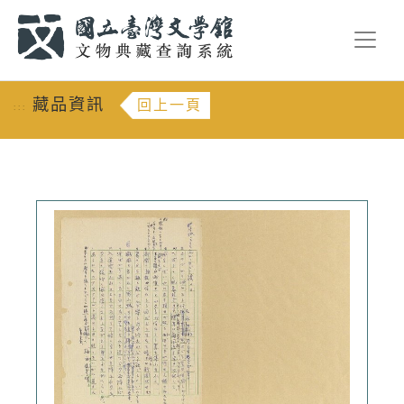
跳到主要內容
:::
藏品資訊
回上一頁
:::