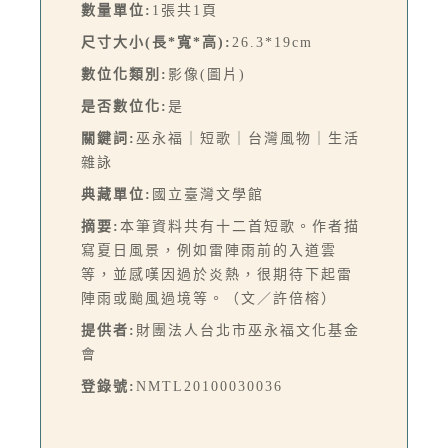
數量單位:
1張共1頁
尺寸大小(長*寬*高):
26.3*19cm
數位化類別:
影像(圖片)
是否數位化:
是
關鍵詞:
巫永福｜短歌｜台灣風物｜生活
雜詠
典藏單位:
國立臺灣文學館
摘要:
本筆資料共有十二首短歌。作者描
寫夏日風景，例如雷陣雨前的入道雲
等，並感嘆因過於炎熱，很期待下起雷
陣雨或颱風過境等。（文／許倍榕）
提供者:
財團法人台北市巫永福文化基金
會
登錄號:
NMTL20100030036