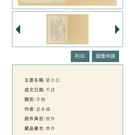
列印
主要名稱:
夏の日
成文日期:
不詳
類別:
手稿
作者:
巫永福
原件與否:
原件
藏品層次:
單件