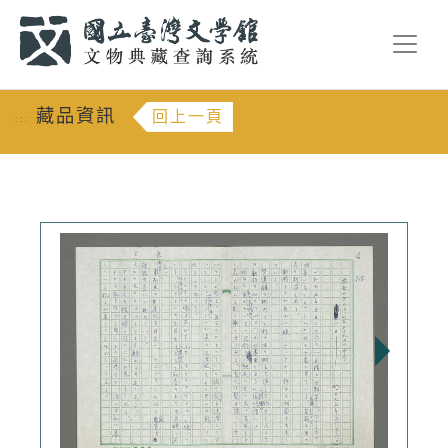
跳到主要內容
:::
藏品資訊
回上一頁
:::