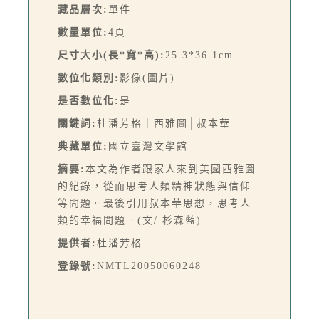
藏品層次:
單件
數量單位:
4頁
尺寸大小(長*寬*高):
25.3*36.1cm
數位化類別:
影像(圖片)
是否數位化:
是
關鍵詞:
杜潘芳格｜西雅圖│叔本華
典藏單位:
國立臺灣文學館
摘要:
本文為作者跟家人來到美國西雅圖
的紀錄，從而思考人類精神狀態與信仰
等問題。最後引用叔本華思想，思考人
類的幸福問題。(文/ 杉森藍)
提供者:
杜潘芳格
登錄號:
NMTL20050060248