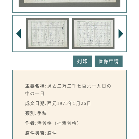
列印
主要名稱:
過去二万二千七百六十九日の
中の一日
成文日期:
西元1975年5月26日
類別:
手稿
作者:
潘芳格（杜潘芳格）
原件與否:
原件