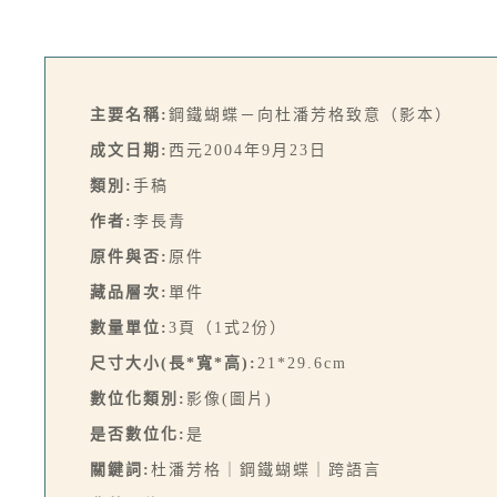
主要名稱:
鋼鐵蝴蝶－向杜潘芳格致意（影本）
成文日期:
西元2004年9月23日
類別:
手稿
作者:
李長青
原件與否:
原件
藏品層次:
單件
數量單位:
3頁（1式2份）
尺寸大小(長*寬*高):
21*29.6cm
數位化類別:
影像(圖片)
是否數位化:
是
關鍵詞:
杜潘芳格｜鋼鐵蝴蝶｜跨語言