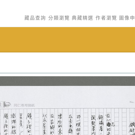
藏品查詢
分類瀏覽
典藏精選
作者瀏覽
圖像