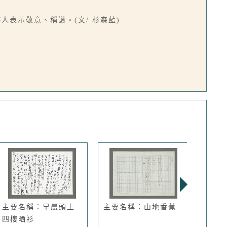
表示敬意、稱讚。(文/ 杉森藍)
主要名稱：早晨頭上
主要名稱：山地香蕉
主要
四樓晒衫
年（