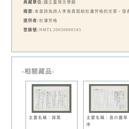
典藏單位:
國立臺灣文學館
摘要:
本首詩為詩人李長青寫給杜潘芳格的文章，發表
提供者:
杜潘芳格
登錄號:
NMTL20050060165
-相關藏品-
主要名稱：探葉
主要名稱：島の露草
序