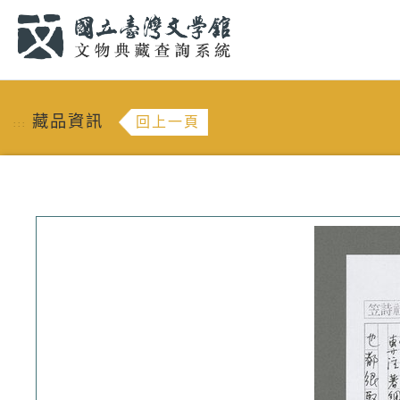
跳到主要內容
:::
藏品資訊
回上一頁
:::