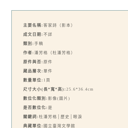
主要名稱:
客家詩（影本）
成文日期:
不詳
類別:
手稿
作者:
潘芳格（杜潘芳格）
原件與否:
原件
藏品層次:
單件
數量單位:
1頁
尺寸大小(長*寬*高):
25.6*36.4cm
數位化類別:
影像(圖片)
是否數位化:
是
關鍵詞:
杜潘芳格│歷史│眼淚
典藏單位:
國立臺灣文學館