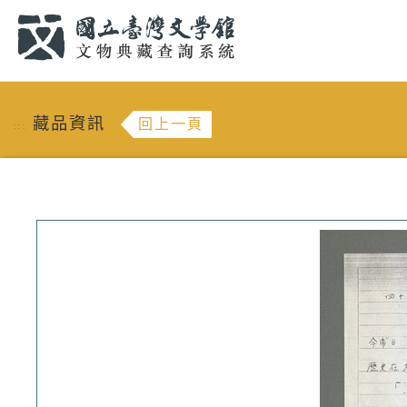
跳到主要內容
:::
藏品資訊
回上一頁
:::