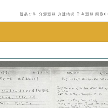
藏品查詢
分類瀏覽
典藏精選
作者瀏覽
圖像