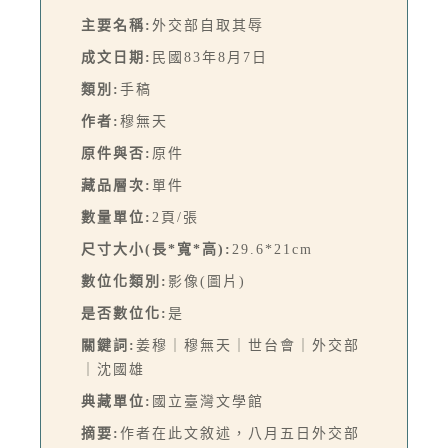
主要名稱:
外交部自取其辱
成文日期:
民國83年8月7日
類別:
手稿
作者:
穆無天
原件與否:
原件
藏品層次:
單件
數量單位:
2頁/張
尺寸大小(長*寬*高):
29.6*21cm
數位化類別:
影像(圖片)
是否數位化:
是
關鍵詞:
姜穆｜穆無天｜世台會｜外交部
｜沈國雄
典藏單位:
國立臺灣文學館
摘要:
作者在此文敘述，八月五日外交部