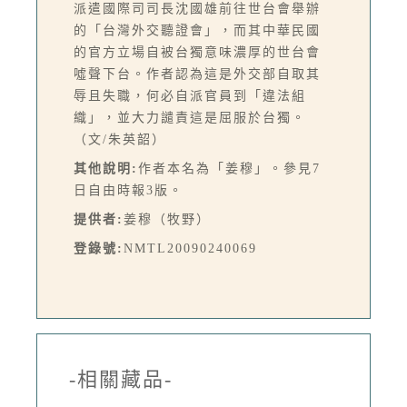
派遣國際司司長沈國雄前往世台會舉辦
的「台灣外交聽證會」，而其中華民國
的官方立場自被台獨意味濃厚的世台會
噓聲下台。作者認為這是外交部自取其
辱且失職，何必自派官員到「違法組
織」，並大力譴責這是屈服於台獨。
（文/朱英韶）
其他說明:
作者本名為「姜穆」。參見7
日自由時報3版。
提供者:
姜穆（牧野）
登錄號:
NMTL20090240069
-相關藏品-