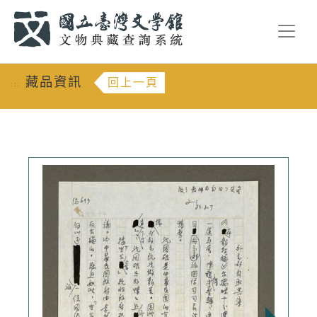
跳到主要內容
:::
藏品資訊
回上一頁
:::