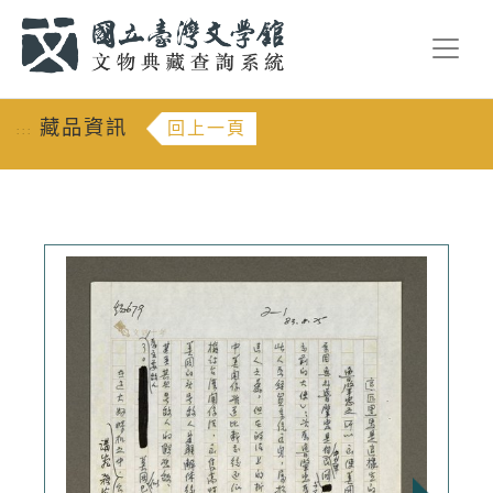
跳到主要內容
:::
藏品資訊
回上一頁
:::