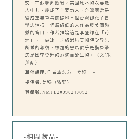
交。在蘇聯解體後，美國原本的次要敵
人中共，變成了主要敵人，台灣應當是
變成重要軍事關鍵地。但台灣卻派了魯
肇忠這樣一個層級低的人作為與美國聯
繫的窗口，作者推論這是李登輝在「跨
洲」、「破冰」之旅過境美國時受辱兒
所做的報復。標題的黑馬似乎是指魯肇
忠是因李登輝的遭遇而誕生的。（文/朱
英韶）
其他說明:
作者本名為「姜穆」。
提供者:
姜穆（牧野）
登錄號:
NMTL20090240092
-相關藏品-