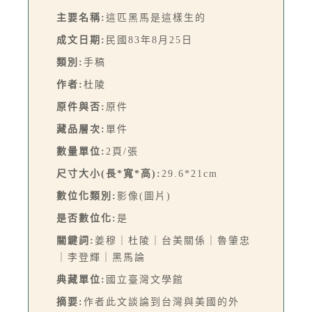
主要名稱:
這匹黑馬是這樣生的
成文日期:
民國83年8月25日
類別:
手稿
作者:
杜陵
原件與否:
原件
藏品層次:
單件
數量單位:
2頁/張
尺寸大小(長*寬*高):
29.6*21cm
數位化類別:
影像(圖片)
是否數位化:
是
關鍵詞:
姜穆｜杜陵｜台美關係｜魯肇忠
｜李登輝｜黑馬論
典藏單位:
國立臺灣文學館
摘要:
作者此文談論到台灣與美國的外