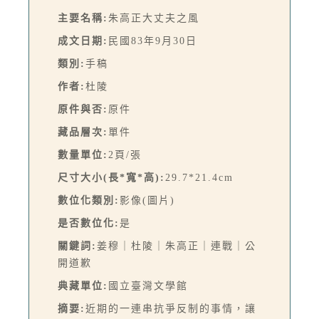
主要名稱:
朱高正大丈夫之風
成文日期:
民國83年9月30日
類別:
手稿
作者:
杜陵
原件與否:
原件
藏品層次:
單件
數量單位:
2頁/張
尺寸大小(長*寬*高):
29.7*21.4cm
數位化類別:
影像(圖片)
是否數位化:
是
關鍵詞:
姜穆｜杜陵｜朱高正｜連戰｜公
開道歉
典藏單位:
國立臺灣文學館
摘要:
近期的一連串抗爭反制的事情，讓