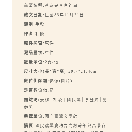
主要名稱:
黨慶是黨官的事
成文日期:
民國83年11月21日
類別:
手稿
作者:
杜陵
原件與否:
原件
藏品層次:
單件
數量單位:
2頁/張
尺寸大小(長*寬*高):
29.7*21.4cm
數位化類別:
影像(圖片)
是否數位化:
是
關鍵詞:
姜穆│杜陵｜國民黨│李登輝│劉
泰英
典藏單位:
國立臺灣文學館
摘要:
國民黨黨慶均為高級幹部與高階官