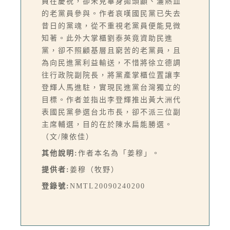
員在慶祝，卻未見畢身拋頭顱、灑熱血
的老黨員參與。作者哀嘆國民黨已失去
昔日的黨魂，從不重視老黨員便能見微
知著。此外大掌櫃劉泰英竟資助民進
黨，卻不照顧基層且窮苦的老黨員，且
為向民進黨利益輸送，不惜將徐立德調
往行政院副院長，將黨產掌櫃位置讓李
登輝人馬進駐，實現民進黨台灣獨立的
目標。作者並指出李登輝推出黃大洲代
表國民黨參選台北市長，卻不派三位副
主席輔選，目的在於陳水扁能勝選。
（文/陳依佳）
其他說明:
作者本名為「姜穆」。
提供者:
姜穆（牧野）
登錄號:
NMTL20090240200