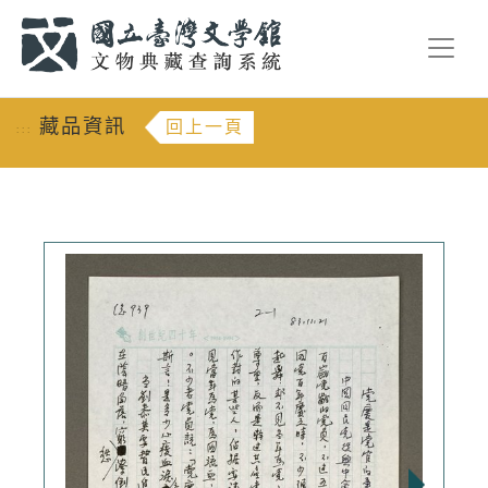
跳到主要內容
:::
藏品資訊
回上一頁
:::