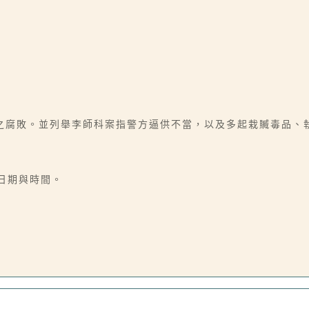
之腐敗。並列舉李師科案指警方逼供不當，以及多起栽贓毒品、
作之日期與時間。