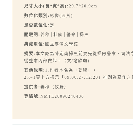
尺寸大小(長*寬*高):
29.7*20.9cm
數位化類別:
影像(圖片)
是否數位化:
是
關鍵詞:
姜穆│杜陵│警察│掃黑
典藏單位:
國立臺灣文學館
摘要:
本文認為陳定南掃黑前要先從掃除警察、司法
從整肅內部做起。（文/謝欣珈)
其他說明:
1.作者本名為「姜穆」。
2.6-1頁上方標示「89.06.27.12:20」推測為寫
提供者:
姜穆（牧野）
登錄號:
NMTL20090240486