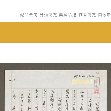
藏品查詢
分類瀏覽
典藏精選
作者瀏覽
圖像