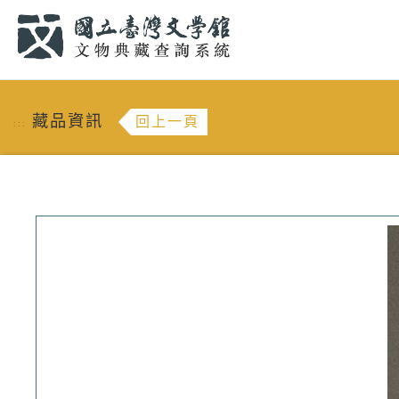
跳到主要內容
:::
藏品資訊
回上一頁
:::