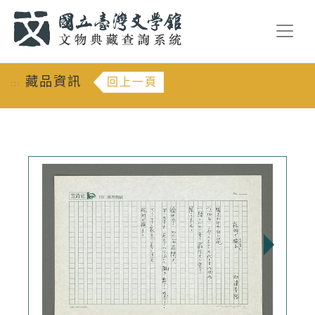
跳到主要內容
:::
藏品資訊
回上一頁
:::