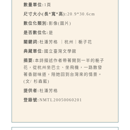
數量單位:
1頁
尺寸大小(長*寬*高):
20.9*30.6cm
數位化類別:
影像(圖片)
是否數位化:
是
關鍵詞:
杜潘芳格 ｜杭州｜梔子花
典藏單位:
國立臺灣文學館
摘要:
本詩描述作者帶著開到一半的梔子
花，從杭州坐巴士、坐飛機，一路散發
著香甜味道，陪她回到台灣來的情景。
(文/ 杉森藍)
提供者:
杜潘芳格
登錄號:
NMTL20050060201