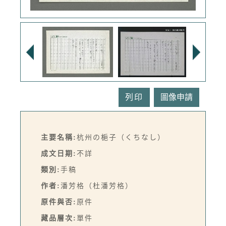
列印
主要名稱:
杭州の梔子（くちなし）
成文日期:
不詳
類別:
手稿
作者:
潘芳格（杜潘芳格）
原件與否:
原件
藏品層次:
單件