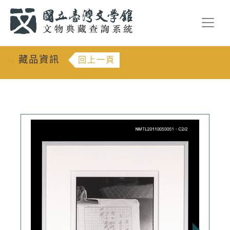
跳到主要內容
:::
藏品資訊
回上一頁
:::