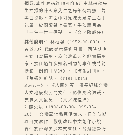
摘要:
本件藏品為1998年6月由林柏樑先
生拍攝的陳火泉先生之局部特寫照，為
黑白攝影。畫面中可見陳火泉先生右手
執筆，於閱讀架上書寫，手稿題目為
「一生一世一個夢」。（文／陳威任）
其他說明:
1.林柏樑（1952-00-00/），
曾於70年代師從席德進習畫，同時期也
開始自習攝影，為台灣重要的紀實攝影
家，擔任過許多知名刊物的專任或特約
攝影，例如《皇冠》、《時報周刊》、
《時報》雜誌、《Free China
Review》、《人間》等。擅長紀錄台灣
人文地景與民間文化，影像風格溫暖、
充滿人文氣息。（文／陳佳琦）
2.陳火泉（1908-00-00/1999-05-
20），台灣彰化縣鹿港鎮人，日治時期
以日文寫作，戰後改以中文創作小說，
曾任於台灣製腦株式會社、台灣總督府