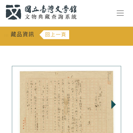
跳到主要內容
:::
藏品資訊
回上一頁
:::