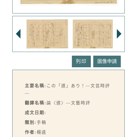
列印
主要名稱:
この「道」あり！—文芸時評
—
翻譯名稱:
論〈道〉—文藝時評
成文日期:
類別:
手稿
作者:
楊逵