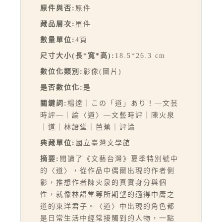
原件與否:
原件
藏品層次:
單件
數量單位:
4頁
尺寸大小(長*寬*高):
18.5*26.3 cm
數位化類別:
影像(圖片)
是否數位化:
是
關鍵詞:
楊逵｜この「道」あり！—文芸
時評—｜論〈道〉—文藝時評｜陳火泉
｜道｜林語堂｜芭蕉｜評論
典藏單位:
國立臺灣文學館
摘要:
閱讀了《文藝台灣》夏季特別號中
的〈道〉，從作品中偶爾出現的作者側
影，推想作者陳火泉的真實身分與個
性，就像林語堂等所期望的適得中庸之
道的東洋君子。〈道〉中出現的角色都
是日常生活中經常接觸到的人物，一點