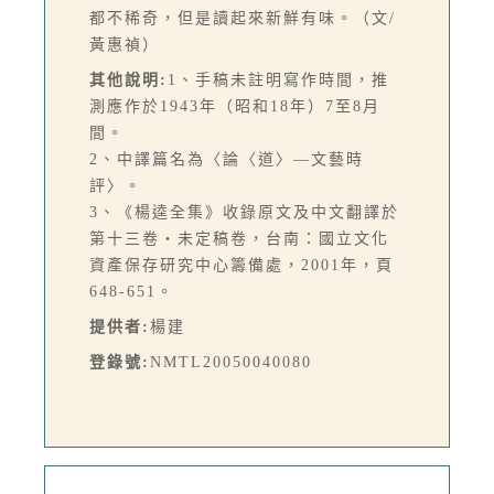
都不稀奇，但是讀起來新鮮有味。（文/
黃惠禎）
其他說明:
1、手稿未註明寫作時間，推
測應作於1943年（昭和18年）7至8月
間。
2、中譯篇名為〈論〈道〉—文藝時
評〉。
3、《楊逵全集》收錄原文及中文翻譯於
第十三卷‧未定稿卷，台南：國立文化
資產保存研究中心籌備處，2001年，頁
648-651。
提供者:
楊建
登錄號:
NMTL20050040080