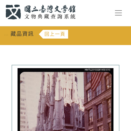
跳到主要內容
:::
藏品資訊
回上一頁
:::