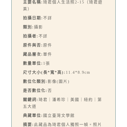
主要名稱:
琦君個人生活照2-15（琦君遊
美）
拍攝日期:
不詳
類別:
攝影
拍攝者:
不詳
原件與否:
原件
藏品層次:
單件
數量單位:
1張
尺寸大小(長*寬*高):
11.4*8.9cm
數位化類別:
影像(圖片)
是否數位化:
否
關鍵詞:
琦君｜潘希珍｜美國｜紐約｜第
五大道
典藏單位:
國立臺灣文學館
摘要:
此藏品為琦君個人獨照一幀。照片