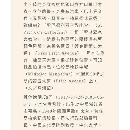
中，琦君身穿咖啡色領口與袖口鑲毛大
衣，立於路邊，身旁有汽車、巴士等交
通工具經過。背景有一棟哥德式建築，
為紐約的「聖巴德利爵主教座堂」（St.
Patrick's Cathedral），即「聖派翠克
大教堂」；背景右側建築的騎樓處有著
紅色屋簷，為著名百貨「薩克斯第五大
道」（Saks Fifth Avenue）；照片左側
有一棟摩天大廈。根據建物位置，可知
藏品拍攝地點，位於曼哈頓中城
（Midtown Manhattan）49街和50街之
間的第五大道（Fifth Avenue）上。
（文／陳海茵）
其他說明:
琦君（1917-07-24/2006-06-
07），本名潘希珍，出生於中國浙江省
永嘉縣，1949年隨國民政府來台，曾任
高檢處紀錄股長、司法行政部編審科
長、中國文化學院副教授、中央大學、