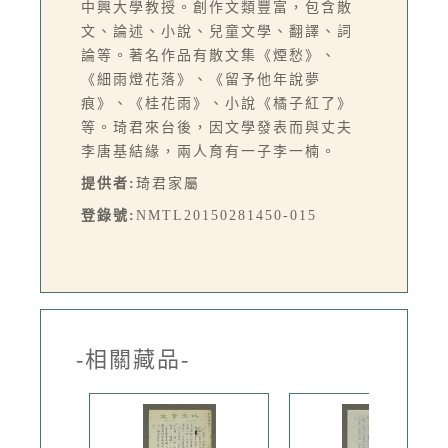
中興大學教授。創作文類豐富，包含散
文、論述、小說、兒童文學、翻譯、詞
論等。著名作品有散文集《煙愁》、
《細雨燈花落》、《留予他年說夢
痕》、《桂花雨》、小說《橘子紅了》
等。琦君來台後，因文學發表而與丈夫
李唐基結緣，兩人育有一子李一楠。
提供者:
琦君家屬
登錄號:
NMTL20150281450-015
-相關藏品-