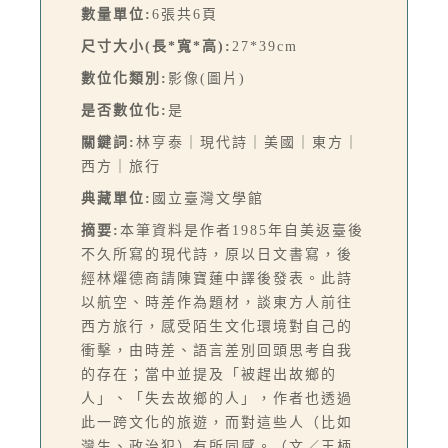
數量單位:
6張共6頁
尺寸大小(長*寬*高):
27*39cm
數位化類別:
影像(圖片)
是否數位化:
是
關鍵詞:
林亨泰｜現代詩｜美國｜東方｜
西方｜旅行
典藏單位:
國立臺灣文學館
摘要:
本筆資料是作者1985年自美返臺後
不久所寫的現代詩，原以日文書寫，後
經林燿德商請陳寶蓮中譯後發表。此詩
以航空、時差作為題材，談東方人前往
西方旅行，感受陌生文化環境對自己的
衝擊，由時差、語言差別回頭思考自我
的存在；當中並提及「被趕出故鄉的
人」、「失去故鄉的人」，作者也透過
此一跨文化的旅遊，而對這些人（比如
灣生、政治犯）有所同感。（文／王柄