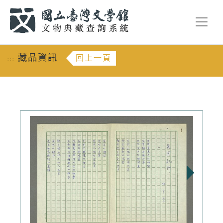
跳到主要內容
:::
藏品資訊
回上一頁
:::