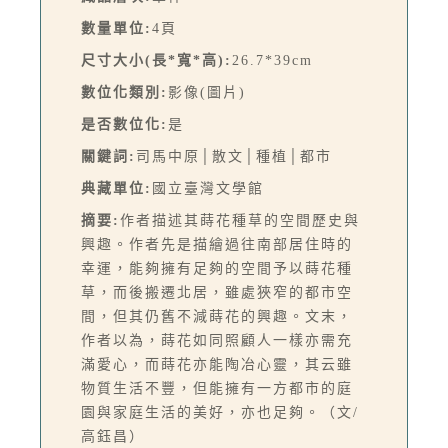
數量單位:
4頁
尺寸大小(長*寬*高):
26.7*39cm
數位化類別:
影像(圖片)
是否數位化:
是
關鍵詞:
司馬中原│散文│種植│都市
典藏單位:
國立臺灣文學館
摘要:
作者描述其蒔花種草的空間歷史與
興趣。作者先是描繪過往南部居住時的
幸運，能夠擁有足夠的空間予以蒔花種
草，而後搬遷北居，雖處狹窄的都市空
間，但其仍舊不減蒔花的興趣。文末，
作者以為，蒔花如同照顧人一樣亦需充
滿愛心，而蒔花亦能陶冶心靈，其云雖
物質生活不豐，但能擁有一方都市的庭
園與家庭生活的美好，亦也足夠。（文/
高鈺昌）