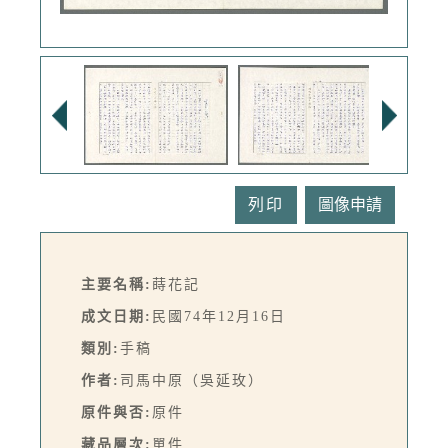
列印
主要名稱:
蒔花記
成文日期:
民國74年12月16日
類別:
手稿
作者:
司馬中原（吳延玫）
原件與否:
原件
藏品層次:
單件