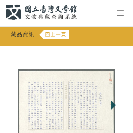
跳到主要內容
:::
藏品資訊
回上一頁
:::