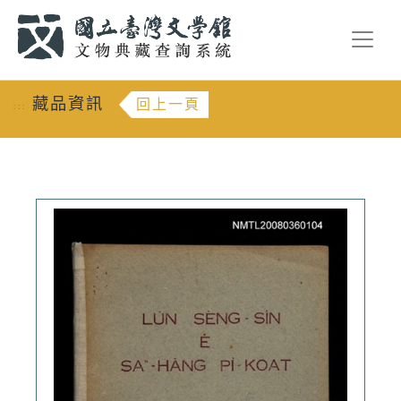
跳到主要內容
:::
藏品資訊
回上一頁
:::