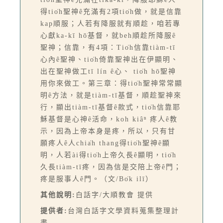
得tio̍h聖神ê充滿有2項tio̍h做，就是信靠
kap順服；人若有降服就有順趁，咱若專
心獻ka-kī hō͘基督，就beh順趁所降服ê
聖神；信靠，有4項：Tio̍h信靠tiàm-tī
心內ê聖神、tio̍h倚靠聖神出在伊顯明、
出在聖神做工tī lín ê心、 tio̍h hō͘聖神
用你來做工。第三章：得tio̍h聖神常常顯
明ê方法，就是tiàm-tī基督，順趁聖神來
行，顯出tiàm-tī基督ê款式，tio̍h信靠耶
穌基督是心神ê活命，koh kiâⁿ 疼人ê教
示，因為上帝本身是疼，所以，只有甘
願疼人ê人chia̍h thang得tio̍h聖神ê顯
明，人若ài得tio̍h上帝久長ê顯明，tio̍h
久長tiàm-tī疼，因為信是交陪上帝ê門；
疼是服事人ê門。（文/Bo̍k ilī）
其他說明:
白話字/大順教會 提供
提供者:
台灣白話字文學資料蒐集整理計
畫