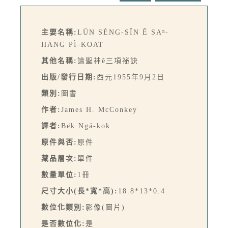
主要名稱:
LŪN SÈNG-SÎN Ê SAⁿ-
HĀNG PÌ-KOAT
其他名稱:
論聖神ê三項祕訣
出版/發行日期:
西元1955年9月2日
類別:
圖書
作者:
James H. McConkey
譯者:
Be̍k Ngá-kok
原件與否:
原件
藏品層次:
單件
數量單位:
1冊
尺寸大小(長*寬*高):
18.8*13*0.4
數位化類別:
影像(圖片)
是否數位化:
是