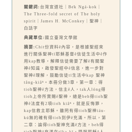
關鍵詞:
台灣宣道社｜Be̍k Ngá-kok｜
The Three-fold secret of The holy
spirit｜James H. McConkey｜聖神｜
白話字
典藏單位:
國立臺灣文學館
摘要:
Chit份資料ê內容，是根據聖經來
進行關係聖神tī耶穌基督ê信徒生活中ê作
用kap教導，解釋信徒需要了解ê有關聖
神ê知識，啟發聖經中ê信息，進一步對
聖神ê理解，鼓勵信徒tī生活中kap 聖神
tâng-kiâⁿ。本冊分做3章，第一章：得
tio̍h聖神ê方法，信主ê人，ta̍k人lóng得
tio̍h上帝所賞賜ê聖神，總是beh得tio̍h聖
神ê法度有2項tio̍h kiâⁿ，就是反悔罪，
kap信救主耶穌。雖罔有得tio̍h聖神iáu-
kú無的確有得tio̍h到伊ê充滿。所以，第
二章：論得tio̍h聖神充滿ê方法，beh得
tio̍h聖神ê充滿在tīka-kī，降服耶穌ê人