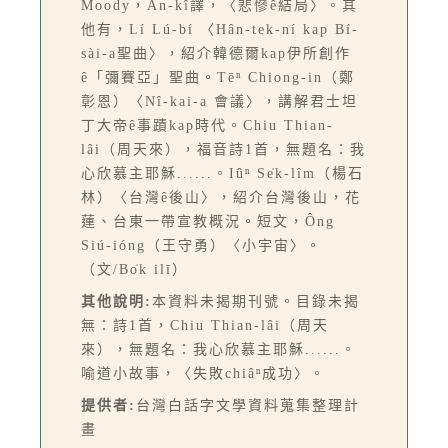
Moody，An-kî譯，〈悲慘ê結局〉。其
他有，Lí Lú-bí 〈Hân-tek-ní kap Bí-
sài-a聖曲〉，紹介韓德爾kap伊所創作
ê「彌賽亞」聖曲。Tēⁿ Chiong-in（鄭
彰恩）〈Nî-kai-a 會議〉，講解君士坦
丁大帝ê事蹟kap時代。Chiu Thian-
lâi（周天來），福音詩1首，無題名：我
心欣慕主耶穌......。Iûⁿ Se̍k-lîm（楊石
林）〈台灣ê後山〉，紹介台灣後山，花
蓮、台東一帶宣教概況。短文，Ông
Siú-ióng（王守勇）〈小宇宙〉。
（文/Bo̍k ilī）
其他說明:
本資料未揭期刊號。目錄未揭
無：詩1首，Chiu Thian-lâi（周天
來），無題名：我心欣慕主耶穌......。
喻道小故事，〈失敗chiâⁿ成功〉。
提供者:
台灣白話字文學資料蒐集整理計
畫