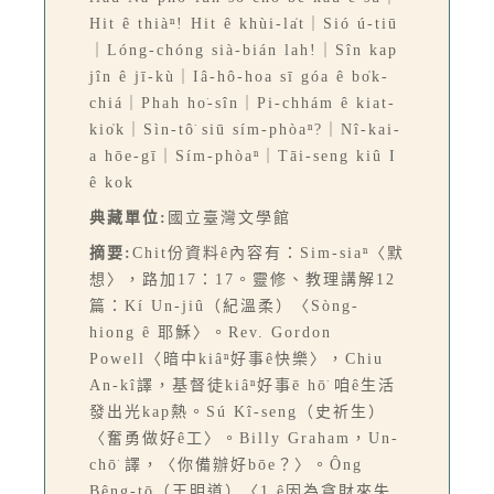
Hit ê thiàⁿ! Hit ê khùi-la̍t｜Sió ú-tiū
｜Lóng-chóng sià-bián lah!｜Sîn kap
jîn ê jī-kù｜Iâ-hô-hoa sī góa ê bo̍k-
chiá｜Phah ho͘-sîn｜Pi-chhám ê kiat-
kio̍k｜Sìn-tô͘ siū sím-phòaⁿ?｜Nî-kai-
a hōe-gī｜Sím-phòaⁿ｜Tāi-seng kiû I
ê kok
典藏單位:
國立臺灣文學館
摘要:
Chit份資料ê內容有：Sim-siaⁿ〈默
想〉，路加17：17。靈修、教理講解12
篇：Kí Un-jiû（紀溫柔）〈Sòng-
hiong ê 耶穌〉。Rev. Gordon
Powell〈暗中kiâⁿ好事ê快樂〉，Chiu
An-kî譯，基督徒kiâⁿ好事ē hō͘ 咱ê生活
發出光kap熱。Sú Kî-seng（史祈生）
〈奮勇做好ê工〉。Billy Graham，Un-
chō͘ 譯，〈你備辦好bōe？〉。Ông
Bêng-tō（王明道）〈1 ê因為貪財來失