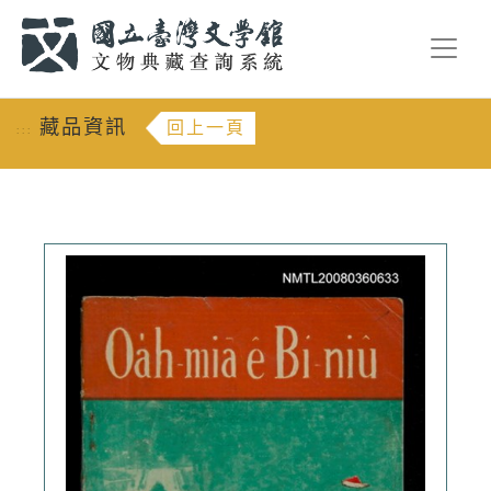
跳到主要內容
:::
藏品資訊
回上一頁
:::