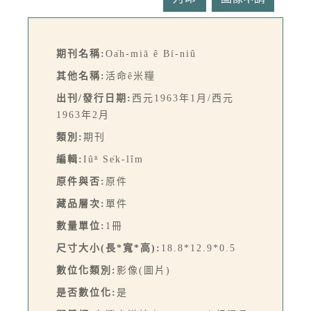
期刊名稱:
Oa̍h-miā ê Bí-niû
其他名稱:
活命ê米糧
出刊/發行日期:
西元1963年1月/西元
1963年2月
類別:
期刊
編輯:
Iûⁿ Se̍k-lîm
原件與否:
原件
藏品層次:
單件
數量單位:
1冊
尺寸大小(長*寬*高):
18.8*12.9*0.5
數位化類別:
影像(圖片)
是否數位化:
是