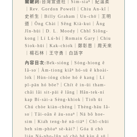
關鍵詞:
台灣宣道社｜Sim-siaⁿ｜紀溫柔
｜Rev. Gordon Powell｜Chiu An-kî｜
史祈生｜Billy Graham｜Un-chō͘｜王明
道｜Ông Chài｜Sêng Kià-kui｜Âng
Jîn-hūi｜D. L. Moody｜Chhî Siông-
kong｜Lí Lú-bí｜Romain Gary｜Chiu
Siok-hūi｜Kak-chio̍k｜鄭彰恩｜周天來
｜楊石林｜王守勇｜白話字
內容目次:
Be̍k-sióng｜Sòng-hiong ê
Iâ-so͘｜Àm-tiong kiâⁿ hó-sū ê khoài-
lo̍k｜Hùn-ióng chòe hó ê kang｜Lí
pī-pān hó bōe?｜Chi̍t ê in-ūi tham-
châi lâi sit-pāi ê lâng｜Hân-tek-ní
kap Bí-sài-a Sèng-khiok｜Tio̍h ūi
Chú chòe kiàn-chèng｜Thèng-hāu Iâ-
so͘｜Tâi-oân ê āu-soaⁿ｜Nā bô hoe-
sim｜Kia̍h teng-hé nā-tiāⁿ｜Chī-chūi
beh sím-phòaⁿ sè-kài?｜Góa ū chò
liáu Ná-pho-lûn só͘ chò bē kàu ê sū｜