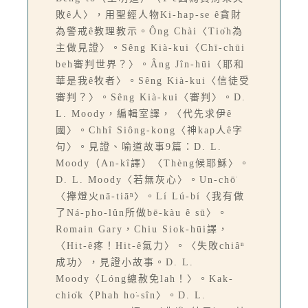
敗ê人〉，用聖經人物Ki-hap-se ê貪財
為警戒ê教理教示。Ông Chài〈Tio̍h為
主做見證〉。Sêng Kià-kui〈Chī-chūi
beh審判世界？〉。Âng Jîn-hūi〈耶和
華是我ê牧者〉。Sêng Kià-kui〈信徒受
審判？〉。Sêng Kià-kui〈審判〉。D.
L. Moody，編輯室譯，〈代先求伊ê
國〉。Chhî Siông-kong〈神kap人ê字
句〉。見證、喻道故事9篇：D. L.
Moody（An-kî譯）〈Thèng候耶穌〉。
D. L. Moody〈若無灰心〉。Un-chō͘
〈攑燈火nā-tiāⁿ〉。Lí Lú-bí〈我有做
了Ná-pho-lûn所做bē-kàu ê sū〉。
Romain Gary，Chiu Siok-hūi譯，
〈Hit-ê疼！Hit-ê氣力〉。〈失敗chiâⁿ
成功〉，見證小故事。D. L.
Moody〈Lóng總赦免lah！〉。Kak-
chio̍k〈Phah ho͘-sîn〉。D. L.