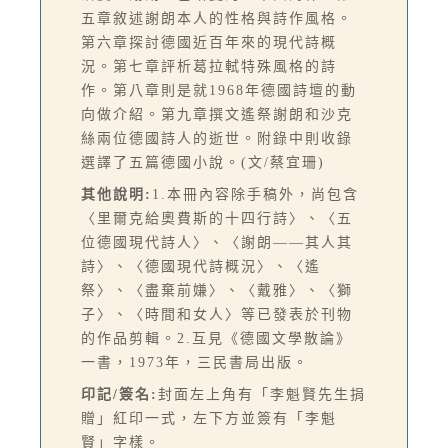
五章敘述謝朗本人的性格與詩作風格。
第六章探討德國近百年來的現代詩概
況。第七章評析葛拉軾特殊風格的詩
作。第八章則是就1968年德國詩壇的動
向做介紹。第九章撰文遙祭謝朗和沙克
絲兩位德國詩人的逝世。附錄中則收錄
選譯了五篇德國小說。(文/蔡宜珊)
其他說明:
1.本冊內容除手稿外，尚包含
〈里爾克給奧費斯的十四行詩〉、〈五
位德國現代詩人〉、〈謝朗——其人其
詩〉、〈德國現代詩概況〉、〈遙
祭〉、〈盡棄前嫌〉、〈戴雅〉、〈獅
子〉、〈時間和女人〉等已發表於刊物
的作品剪輯。2.互見《德國文學散論》
一書，1973年，三民書局出版。
印記/簽名:
封面左上角有「李魁賢先生捐
贈」紅印一式，左下方並簽有「李魁
賢」字樣。