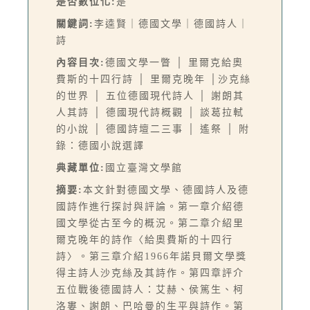
是否數位化:
是
關鍵詞:
李逵賢｜德國文學｜德國詩人｜
詩
內容目次:
德國文學一瞥 │ 里爾克給奧
費斯的十四行詩 │ 里爾克晚年 │沙克絲
的世界 │ 五位德國現代詩人 │ 謝朗其
人其詩 │ 德國現代詩概觀 │ 談葛拉軾
的小說 │ 德國詩壇二三事 │ 遙祭 │ 附
錄：德國小說選譯
典藏單位:
國立臺灣文學館
摘要:
本文針對德國文學、德國詩人及德
國詩作進行探討與評論。第一章介紹德
國文學從古至今的概況。第二章介紹里
爾克晚年的詩作〈給奧費斯的十四行
詩〉。第三章介紹1966年諾貝爾文學獎
得主詩人沙克絲及其詩作。第四章評介
五位戰後德國詩人：艾赫、侯篤生、柯
洛婁、謝朗、巴哈曼的生平與詩作。第