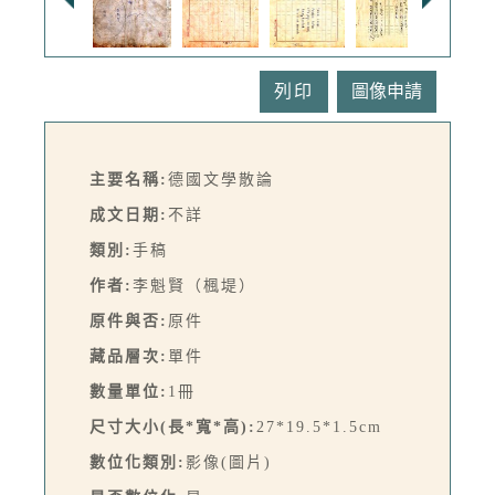
列印
主要名稱:
德國文學散論
成文日期:
不詳
類別:
手稿
作者:
李魁賢（楓堤）
原件與否:
原件
藏品層次:
單件
數量單位:
1冊
尺寸大小(長*寬*高):
27*19.5*1.5cm
數位化類別:
影像(圖片)