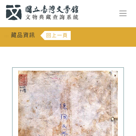
跳到主要內容
:::
藏品資訊
回上一頁
:::