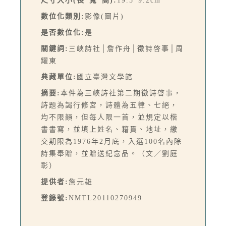
尺寸大小(長*寬*高):
19.5*9.2cm
數位化類別:
影像(圖片)
是否數位化:
是
關鍵詞:
三峽詩社│詹作舟│徵詩啓事│周
耀東
典藏單位:
國立臺灣文學館
摘要:
本件為三峽詩社第二期徵詩啓事，
詩題為謁行修宮，詩體為五律、七絕，
均不限韻，但每人限一首，並規定以楷
書書寫，並填上姓名、籍貫、地址，繳
交期限為1976年2月底，入選100名內除
詩集奉贈，並贈送紀念品。（文／劉庭
彰）
提供者:
詹元雄
登錄號:
NMTL20110270949