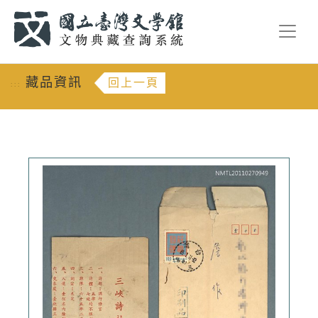
跳到主要內容
:::
藏品資訊
回上一頁
:::