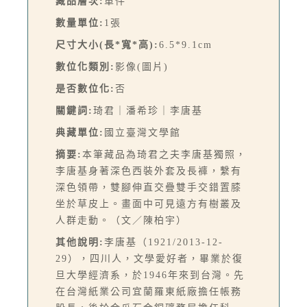
藏品層次:
單件
數量單位:
1張
尺寸大小(長*寬*高):
6.5*9.1cm
數位化類別:
影像(圖片)
是否數位化:
否
關鍵詞:
琦君｜潘希珍｜李唐基
典藏單位:
國立臺灣文學館
摘要:
本筆藏品為琦君之夫李唐基獨照，
李唐基身著深色西裝外套及長褲，繫有
深色領帶，雙腳伸直交疊雙手交錯置膝
坐於草皮上。畫面中可見遠方有樹叢及
人群走動。（文／陳柏宇）
其他說明:
李唐基（1921/2013-12-
29），四川人，文學愛好者，畢業於復
旦大學經濟系，於1946年來到台灣。先
在台灣紙業公司宜蘭羅東紙廠擔任帳務