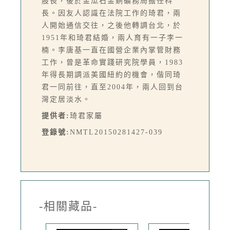
股長，後於金瓜石金銅礦務局擔任科
長。因友人認識在法院工作的琦君，兩
人開始通信交往，之後他轉調台北，於
1951年和琦君結婚，兩人育有一子李一
楠。李唐基一直在國營企業內掌管財務
工作，曾是革命實踐研究院學員，1983
年得長期調派美國紐約的機會，偕同琦
君一同前往，直至2004年，兩人回到台
灣定居淡水。
提供者:
琦君家屬
登錄號:
NMTL20150281427-039
-相關藏品-