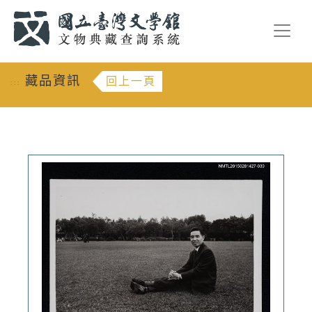
跳到主要內容
:::
藏品資訊
回上一頁
:::