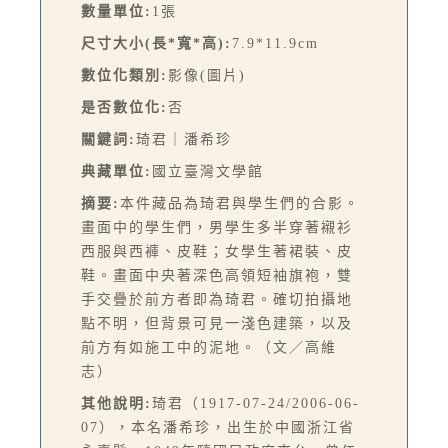
數量單位:
1張
尺寸大小(長*寬*高):
7.9*11.9cm
數位化類別:
影像(圖片)
是否數位化:
否
關鍵詞:
琦君｜潘希珍
典藏單位:
國立臺灣文學館
摘要:
本件藏品為琦君與學生們的合影。
畫面中的學生們，男學生多半穿著襯衫
西服與西褲、皮鞋；女學生著裙裝、皮
鞋。畫面中央著深色高領短袖旗袍，雙
手交疊於前方者即為琦君。確切拍攝地
點不明，但背景可見一淺色建築，以及
前方有如施工中的泥地。（文／高維
志）
其他說明:
琦君（1917-07-24/2006-06-
07），本名潘希珍，出生於中國浙江省