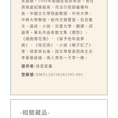
永嘉縣，1949年隨國民政府來台，曾任
高檢處紀錄股長、司法行政部編審科
長、中國文化學院副教授、中央大學、
中興大學教授。創作文類豐富，包含散
文、論述、小說、兒童文學、翻譯、詞
論等。著名作品有散文集《煙愁》、
《細雨燈花落》、《留予他年說夢
痕》、《桂花雨》、小說《橘子紅了》
等。琦君來台後，因文學發表而與丈夫
李唐基結緣，兩人育有一子李一楠。
提供者:
琦君家屬
登錄號:
NMTL20150281395-001
-相關藏品-