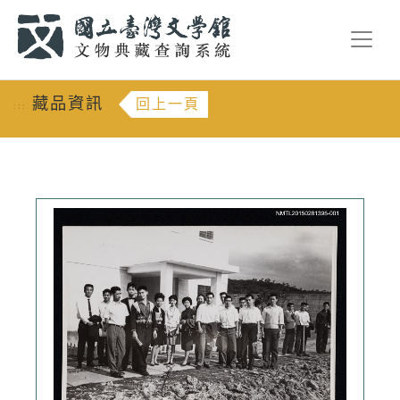
跳到主要內容
:::
藏品資訊
回上一頁
:::