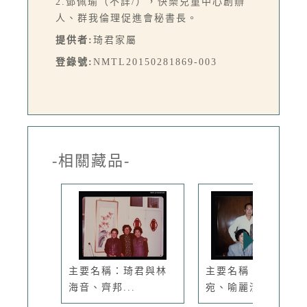
2.鄧佩瑜（不詳/），快樂兒童中心創辦
人、群我倫理促進會秘書長。
提供者:
琦君家屬
登錄號:
NMTL20150281869-003
-相關藏品-
主要名稱：琦君與林
主要名稱：琦君與簡
海音、齊邦...
宛、喻麗清...