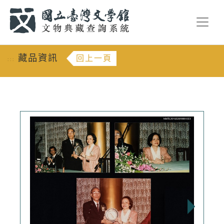
跳到主要內容
:::
藏品資訊
回上一頁
:::