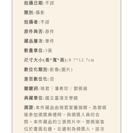
拍攝日期:
不詳
類別:
攝影
拍攝者:
不詳
原件與否:
原件
藏品層次:
單件
數量單位:
3張
尺寸大小(長*寬*高):
8.7*12.7cm
數位化類別:
影像(圖片)
是否數位化:
否
關鍵詞:
琦君｜潘希珍｜鄧佩瑜
典藏單位:
國立臺灣文學館
摘要:
本件藏品由琦君家屬捐贈，為鄧佩
瑜參加頒獎典禮時，與頒獎人員的合
照。本件藏品的三張照片中，鄧佩瑜皆
位於畫面右邊，左邊則為頒獎人，該次