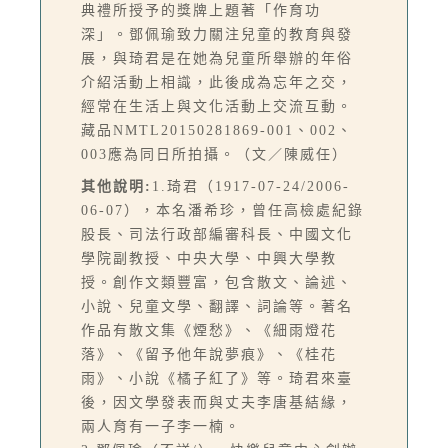
典禮所授予的獎牌上題著「作育功
深」。鄧佩瑜致力關注兒童的教育與發
展，與琦君是在她為兒童所舉辦的年俗
介紹活動上相識，此後成為忘年之交，
經常在生活上與文化活動上交流互動。
藏品NMTL20150281869-001、002、
003應為同日所拍攝。（文／陳威任）
其他說明:
1.琦君（1917-07-24/2006-
06-07），本名潘希珍，曾任高檢處紀錄
股長、司法行政部編審科長、中國文化
學院副教授、中央大學、中興大學教
授。創作文類豐富，包含散文、論述、
小說、兒童文學、翻譯、詞論等。著名
作品有散文集《煙愁》、《細雨燈花
落》、《留予他年說夢痕》、《桂花
雨》、小說《橘子紅了》等。琦君來臺
後，因文學發表而與丈夫李唐基結緣，
兩人育有一子李一楠。