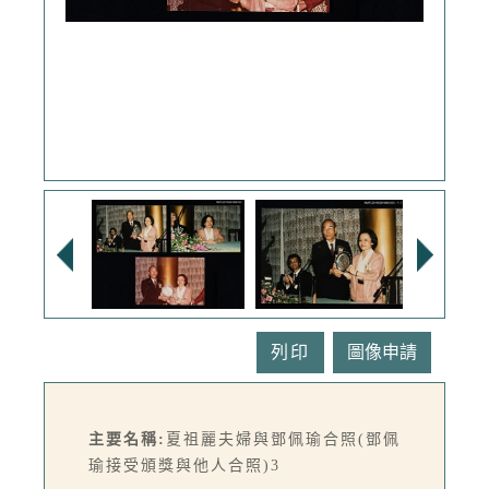
列印
主要名稱:
夏祖麗夫婦與鄧佩瑜合照(鄧佩
瑜接受頒獎與他人合照)3