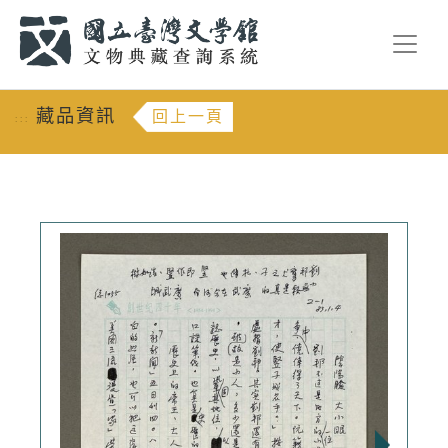
跳到主要內容
:::
藏品資訊
回上一頁
:::