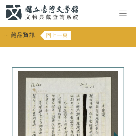
跳到主要內容
:::
藏品資訊
回上一頁
:::