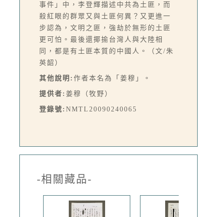
事件」中，李登輝描述中共為土匪，而
殺紅眼的群眾又與土匪何異？又更進一
步認為，文明之匪，強劫於無形的土匪
更可怕。最後還揶揄台灣人與大陸相
同，都是有土匪本質的中國人。（文/朱
英韶）
其他說明:
作者本名為「姜穆」。
提供者:
姜穆（牧野）
登錄號:
NMTL20090240065
-相關藏品-