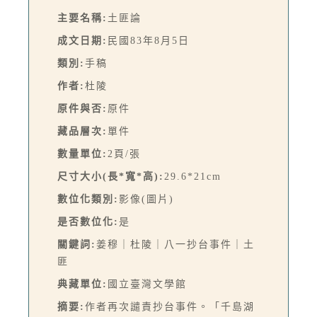
主要名稱:
土匪論
成文日期:
民國83年8月5日
類別:
手稿
作者:
杜陵
原件與否:
原件
藏品層次:
單件
數量單位:
2頁/張
尺寸大小(長*寬*高):
29.6*21cm
數位化類別:
影像(圖片)
是否數位化:
是
關鍵詞:
姜穆｜杜陵｜八一抄台事件｜土
匪
典藏單位:
國立臺灣文學館
摘要:
作者再次譴責抄台事件。「千島湖