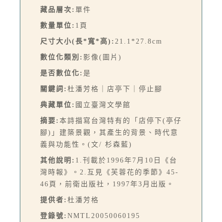
藏品層次:
單件
數量單位:
1頁
尺寸大小(長*寬*高):
21.1*27.8cm
數位化類別:
影像(圖片)
是否數位化:
是
關鍵詞:
杜潘芳格｜店亭下｜停止腳
典藏單位:
國立臺灣文學館
摘要:
本詩描寫台灣特有的「店停下(亭仔
腳)」建築景觀，其產生的背景、時代意
義與功能性。(文/ 杉森藍)
其他說明:
1.刊載於1996年7月10日《台
灣時報》。2.互見《芙蓉花的季節》45-
46頁，前衛出版社，1997年3月出版。
提供者:
杜潘芳格
登錄號:
NMTL20050060195