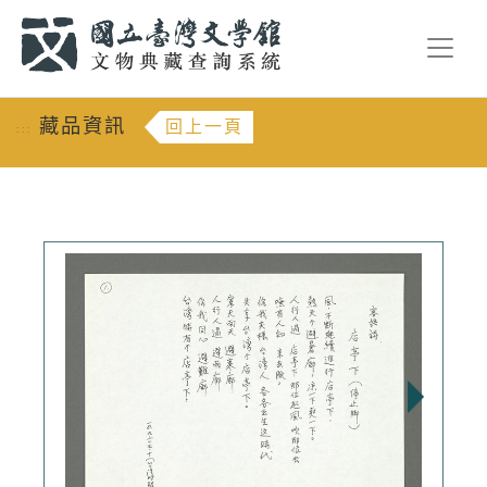
跳到主要內容
:::
藏品資訊
回上一頁
:::