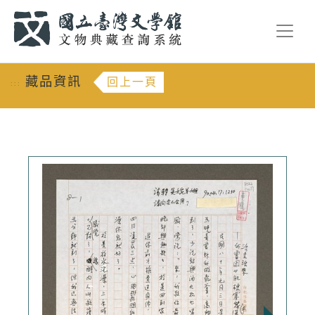
跳到主要內容
:::
藏品資訊
回上一頁
:::