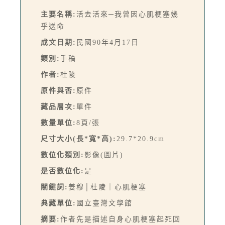
主要名稱:
活去活來─我曾因心肌梗塞幾
乎送命
成文日期:
民國90年4月17日
類別:
手稿
作者:
杜陵
原件與否:
原件
藏品層次:
單件
數量單位:
8頁/張
尺寸大小(長*寬*高):
29.7*20.9cm
數位化類別:
影像(圖片)
是否數位化:
是
關鍵詞:
姜穆│杜陵｜心肌梗塞
典藏單位:
國立臺灣文學館
摘要:
作者先是描述自身心肌梗塞起死回