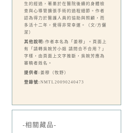
生的經過，著墨於在醫院後續的身體檢
查與心導管擴張手術的過程細節。作者
認為得力於醫護人員的協助與照顧，而
多活十二年，覺得非常幸運。（文/方儷
潔）
其他說明:
作者本名為「姜穆」。頁面上
有「請轉吳婉芳小姐 請問合不合用？」
字樣，由頁面上文字推斷，吳婉芳應為
審稿者姓名。
提供者:
姜穆（牧野）
登錄號:
NMTL20090240473
-相關藏品-