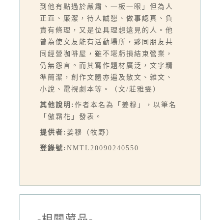
到他有點過於嚴肅、一板一眼」但為人
正直、廉潔，待人誠懇、做事認真、負
責有條理，又是位具理想遠見的人。他
曾為使文友能有活動場所，夥同朋友共
同經營咖啡屋，雖不堪虧損結束營業，
仍無怨言。而其寫作題材廣泛，文字精
準簡潔，創作文體亦遍及散文、雜文、
小說、電視劇本等。（文/莊雅雯）
其他說明:
作者本名為「姜穆」，以筆名
「傲霜花」發表。
提供者:
姜穆（牧野）
登錄號:
NMTL20090240550
-相關藏品-