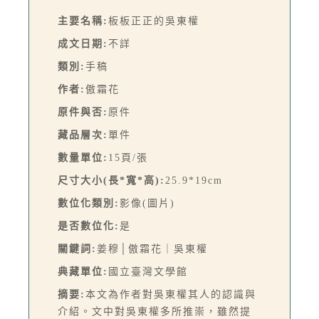
主要名稱:
板板正正的吳東權
成文日期:
不詳
類別:
手稿
作者:
傲霜花
原件與否:
原件
藏品層次:
單件
數量單位:
15頁/張
尺寸大小(長*寬*高):
25.9*19cm
數位化類別:
影像(圖片)
是否數位化:
是
關鍵詞:
姜穆│傲霜花｜吳東權
典藏單位:
國立臺灣文學館
摘要:
本文為作者對吳東權其人的認識與
介紹。文中對吳東權多所推崇，雖然提