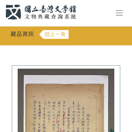
跳到主要內容
:::
藏品資訊
回上一頁
:::