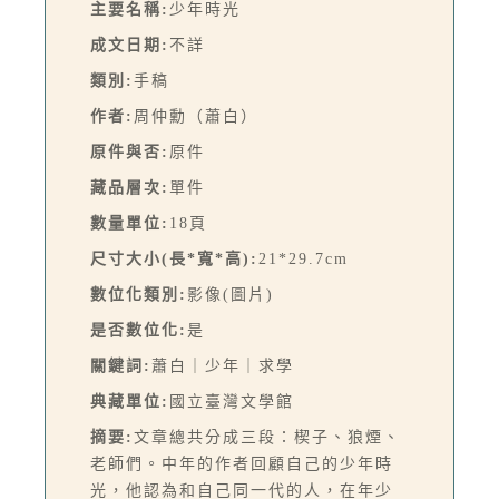
主要名稱:
少年時光
成文日期:
不詳
類別:
手稿
作者:
周仲勳（蕭白）
原件與否:
原件
藏品層次:
單件
數量單位:
18頁
尺寸大小(長*寬*高):
21*29.7cm
數位化類別:
影像(圖片)
是否數位化:
是
關鍵詞:
蕭白｜少年｜求學
典藏單位:
國立臺灣文學館
摘要:
文章總共分成三段：楔子、狼煙、
老師們。中年的作者回顧自己的少年時
光，他認為和自己同一代的人，在年少