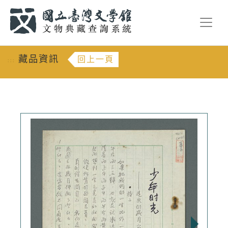
跳到主要內容
:::
藏品資訊
回上一頁
:::