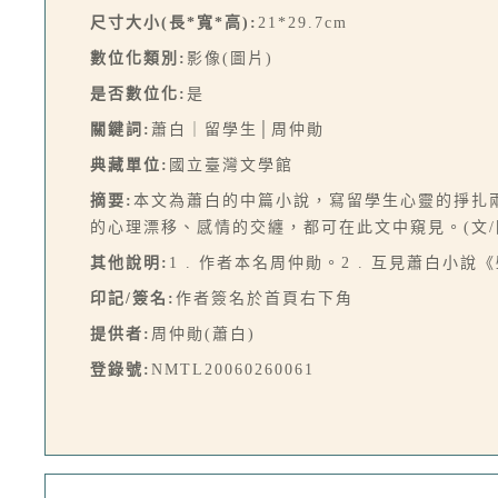
尺寸大小(長*寬*高):
21*29.7cm
數位化類別:
影像(圖片)
是否數位化:
是
關鍵詞:
蕭白｜留學生│周仲勛
典藏單位:
國立臺灣文學館
摘要:
本文為蕭白的中篇小說，寫留學生心靈的掙扎兩
的心理漂移、感情的交纏，都可在此文中窺見。(文/
其他說明:
1 . 作者本名周仲勛。2 . 互見蕭白小
印記/簽名:
作者簽名於首頁右下角
提供者:
周仲勛(蕭白)
登錄號:
NMTL20060260061