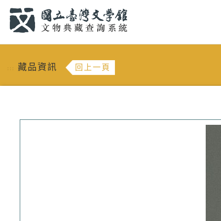
跳到主要內容
:::
藏品資訊
回上一頁
:::