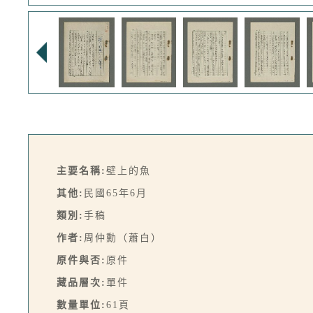
主要名稱:
壁上的魚
其他:
民國65年6月
類別:
手稿
作者:
周仲勳（蕭白）
原件與否:
原件
藏品層次:
單件
數量單位:
61頁