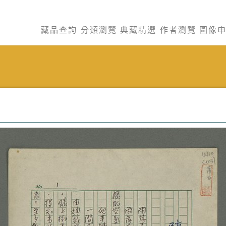
藏品查詢
分類瀏覽
典藏精選
作者瀏覽
圖像