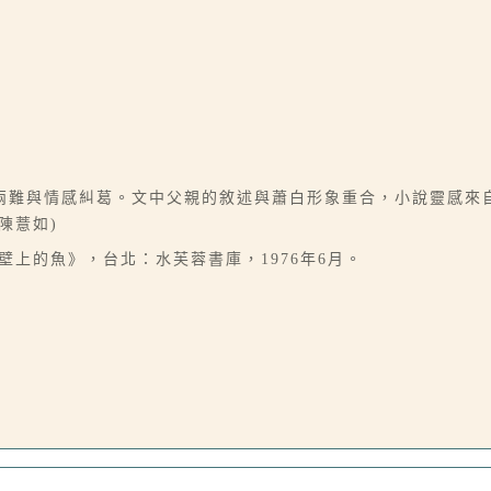
難與情感糾葛。文中父親的敘述與蕭白形象重合，小說靈感來自其
陳薏如)
說《壁上的魚》，台北：水芙蓉書庫，1976年6月。