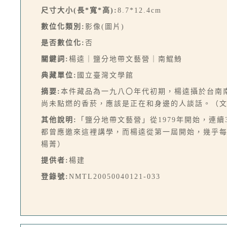
尺寸大小(長*寬*高):
8.7*12.4cm
數位化類別:
影像(圖片)
是否數位化:
否
關鍵詞:
楊逵｜鹽分地帶文藝營｜南鯤鯓
典藏單位:
國立臺灣文學館
摘要:
本件藏品為一九八〇年代初期，楊逵攝於台南
尚未點燃的香菸，應該是正在和身邊的人談話。（
其他說明:
「鹽分地帶文藝營」從1979年開始，連
都曾應邀來這裡講學，而楊逵從第一屆開始，幾乎每年
楊菁）
提供者:
楊建
登錄號:
NMTL20050040121-033