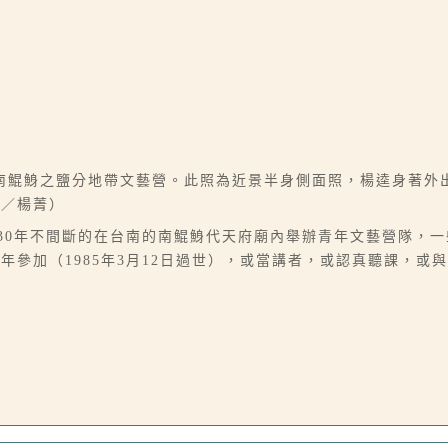
南鯤鯓之鹽分地帶文藝營。此照為近景半身側面照，楊逵身著外
文／楊菁）
續30年不間斷的在台南的南鯤鯓代天府廟內舉辦青年文藝營隊，
參加（1985年3月12日過世），或當講者，或認真聽課，或