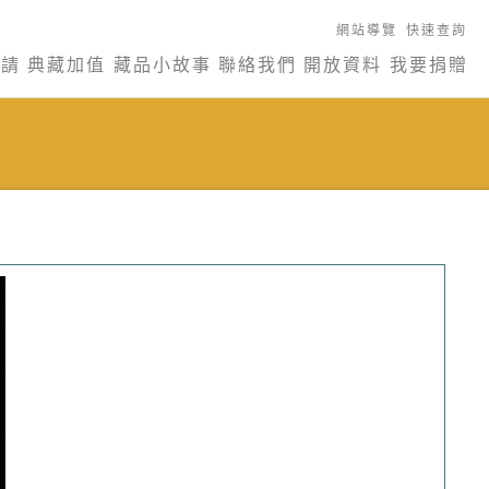
網站導覽
快速查詢
申請
典藏加值
藏品小故事
聯絡我們
開放資料
我要捐贈