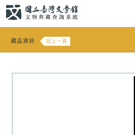
跳到主要內容
:::
藏品資訊
回上一頁
:::