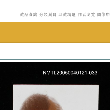
藏品查詢
分類瀏覽
典藏精選
作者瀏覽
圖像