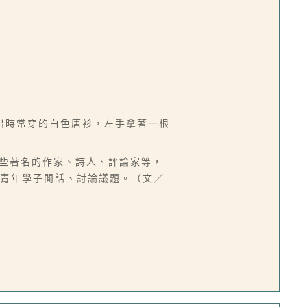
出時常穿的白色唐衫，左手拿著一根
一些著名的作家、詩人、評論家等，
與青年學子閒話、討論議題。（文／