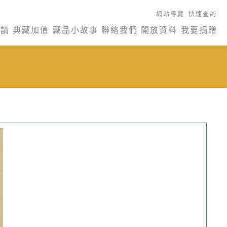
網站導覽
快速查詢
申請
典藏加值
藏品小故事
聯絡我們
開放資料
我要捐贈