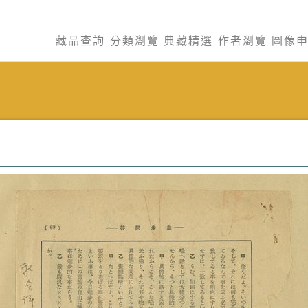
藏品查詢
分類瀏覽
典藏精選
作者瀏覽
圖像