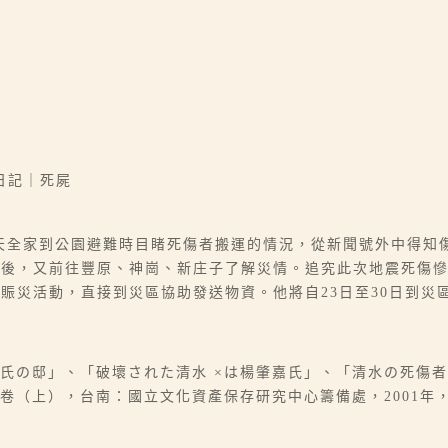
日記｜死屍
震當天全家到公園避難時目睹死傷者搬運的情況，從新聞號外中得
之後，又前往豐原、神崗、新庄子了解災情。追究此次地震死傷
賑災活動，直接到災區協助發送物資。他將自23日至30日到災
義氏の邸」、「破壞された清水 ×は楊肇嘉氏」、「清水の死傷
（上），台南：國立文化資產保存研究中心籌備處，2001年，頁2