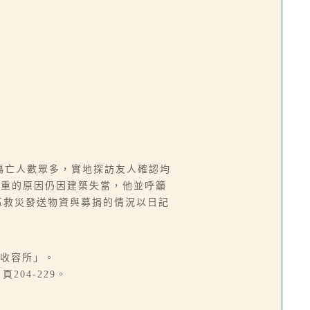
知傷亡人數眾多，實地探訪友人確認均
慘重的原因仍因建築失當，他並呼籲
區救災發送物資與募捐的情況以日記
者收容所」。
04-229。