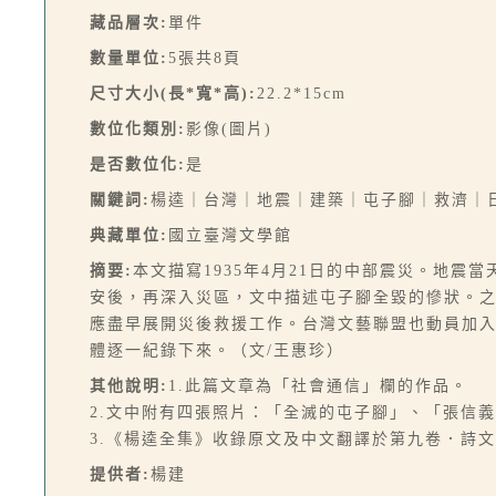
藏品層次:
單件
數量單位:
5張共8頁
尺寸大小(長*寬*高):
22.2*15cm
數位化類別:
影像(圖片)
是否數位化:
是
關鍵詞:
楊逵｜台灣｜地震｜建築｜屯子腳｜救濟｜
典藏單位:
國立臺灣文學館
摘要:
本文描寫1935年4月21日的中部震災。地
安後，再深入災區，文中描述屯子腳全毀的慘狀。
應盡早展開災後救援工作。台灣文藝聯盟也動員加入
體逐一紀錄下來。（文/王惠珍）
其他說明:
1.此篇文章為「社會通信」欄的作品。
2.文中附有四張照片：「全滅的屯子腳」、「張信
3.《楊逵全集》收錄原文及中文翻譯於第九卷．詩文卷
提供者:
楊建