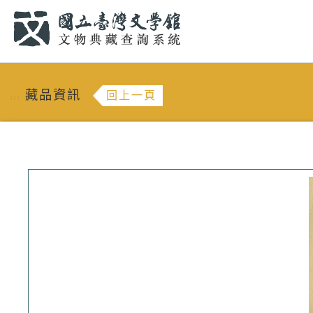
跳到主要內容
:::
藏品資訊
回上一頁
:::