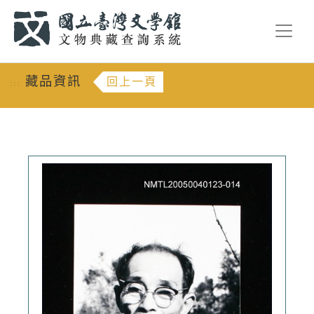
跳到主要內容
:::
藏品資訊
回上一頁
:::