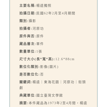
主要名稱:
楊逵獨照
拍攝日期:
民國62年2月至4月期間
類別:
攝影
拍攝者:
河原功
原件與否:
原件
藏品層次:
單件
數量單位:
1張
尺寸大小(長*寬*高):
12.6*88cm
數位化類別:
影像(圖片)
是否數位化:
否
關鍵詞:
楊逵｜東海花園｜河原功｜街頭
劇
典藏單位:
國立臺灣文學館
摘要:
本件藏品為1973年2至4月間，楊逵