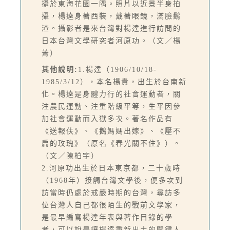
攝於東海花園一隅。照片以近景半身拍
攝，楊逵身著西裝，戴著眼鏡，滿臉鬍
渣。攝影者是來台灣對楊逵進行訪問的
日本台灣文學研究者河原功。（文／楊
菁）
其他說明:
1.楊逵（1906/10/18-
1985/3/12），本名楊貴，出生於台南新
化。楊逵是身體力行的社會運動者，關
注農民運動、注重階級平等，生平因參
加社會運動而入獄多次。著名作品有
《送報伕》、《鵝媽媽出嫁》、《壓不
扁的玫瑰》（原名《春光關不住》）。
（文／陳柏宇）
2.河原功出生於日本東京都，二十歲時
（1968年）接觸台灣文學後，便多次到
訪當時仍處於戒嚴時期的台灣，尋訪多
位台灣人自己都很陌生的戰前文學家，
是最早編寫楊逵年表與著作目錄的學
者，可以說是讓楊逵重新出土的關鍵人