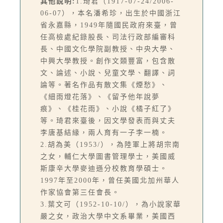
其他說明:
1.琦君（1917-07-24/2006-
06-07），本名潘希珍，出生於中國浙江
省永嘉縣，1949年隨國民政府來臺，曾
任高檢處紀錄股長、司法行政部編審科
長、中國文化學院副教授、中央大學、
中興大學教授。創作文類豐富，包含散
文、論述、小說、兒童文學、翻譯、詞
論等。著名作品有散文集《煙愁》、
《細雨燈花落》、《留予他年說夢
痕》、《桂花雨》、小說《橘子紅了》
等。琦君來臺後，因文學發表而與丈夫
李唐基結緣，兩人育有一子李一楠。
2.胡為美（1953/），為陸軍上將胡宗南
之女，輔仁大學圖書管理學士，美國威
斯康辛大學麥迪遜分校教育學碩士。
1997年至2000年，曾任美國北加州華人
作家協會第三任會長。
3.葉文可（1952-10-10/），為小說家華
嚴之女，政治大學中文系畢業，美國西