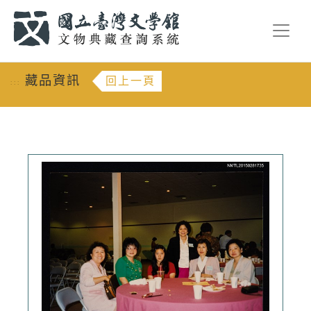
跳到主要內容
:::
藏品資訊
回上一頁
:::