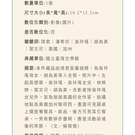
數量單位:
1張
尺寸大小(長*寬*高):
10.2*15.1cm
數位化類別:
影像(圖片)
是否數位化:
否
關鍵詞:
琦君｜潘希珍｜吳玲瑤｜胡為美
｜葉文可｜美國｜加州
典藏單位:
國立臺灣文學館
摘要:
本件藏品由琦君家屬捐贈，為吳玲
瑤母女、胡為美等人合照。照片中，左
起高德蓉、吳玲瑤、吳玲瑤女兒、林婷
婷、葉文可、胡為美。合影者除吳玲瑤
女兒外，皆為旅居美國的女作家，拍攝
地點為美國加州聖荷西。畫面可見圓桌
上擺放著餐具、飲品，後方可見其它餐
桌，一旁有數排折疊椅，應是活動前或
後的茶敘。（文／蘇筱雯）