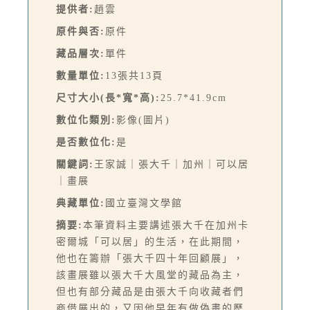
提供者:
趙雲
原件與否:
原件
藏品層次:
單件
數量單位:
13張共13頁
尺寸大小(長*寬*高):
25.7*41.9cm
數位化類別:
影像(圖片)
是否數位化:
是
關鍵詞:
王家誠｜張大千｜加州｜可以居
｜畫展
典藏單位:
國立臺灣文學館
摘要:
本筆資料主要講述張大千在加州卡
密爾城「可以居」的生活，在此期間，
他也在籌辦「張大千四十年回顧展」，
該畫展雖以張大千大風堂的藏品為主，
但也有部分藏品是由張大千向收藏者們
商借展出的，又因他早年有做偽畫的歷