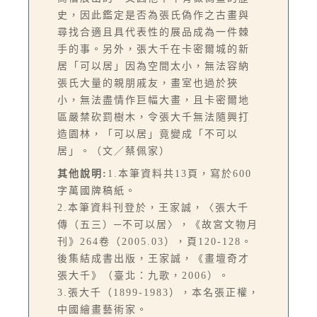
史，因此鑑定是否為張氏偽作之古畫與
尋找合適且具代表性的展品成為一件棘
手的事。另外，張大千在卡密爾城的新
居「可以居」因為空間太小，無法容納
張氏大量的親朋戚友，畫室也過於狹
小，無法盡情作巨幅大畫，且卡密爾地
區嚴禁砍罰樹木，令張大千無法隨興打
造園林，「可以居」竟變成「不可以
居」。（文／蔡佩家）
其他說明:
1.本筆資料共13頁，寫於600
字萬國牌稿紙。
2.本筆資料刊登於，王家誠，〈張大千
傳（五三）─不可以居〉，《故宮文物月
刊》264卷（2005.03），頁120-128。
後集結成書出版，王家誠，《畫壇奇才
張大千》（臺北：九歌，2006）。
3.張大千（1899-1983），本名張正權，
中國繪畫藝術家。