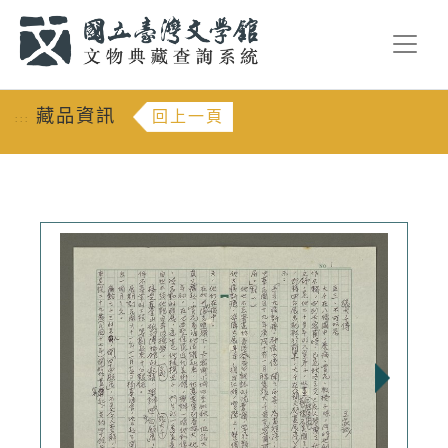
跳到主要內容
:::
藏品資訊
回上一頁
:::