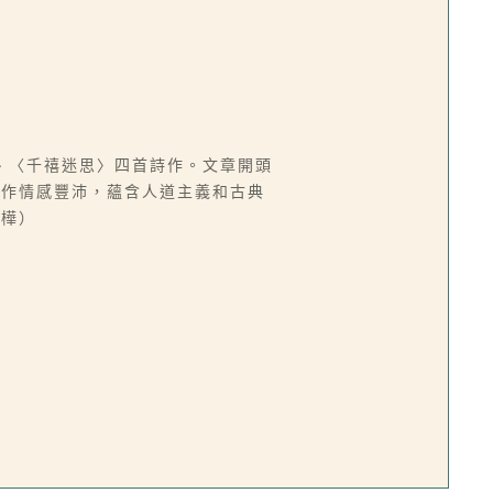
、〈千禧迷思〉四首詩作。文章開頭
詩作情感豐沛，蘊含人道主義和古典
沁樺）