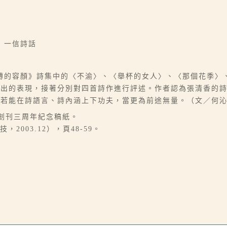
｜一信詩話
轉的容顏》詩集中的〈不渝〉、〈舉杯的女人〉、〈那個花季〉
傑出的表現，接著分別對四首詩作進行評述。作者認為張清香的
香若能在詩語言、詩內涵上下功夫，當更為前途無量。（文／何
刊創刊三周年紀念稿紙。
003.12），頁48-59。