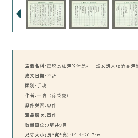
主要名稱:
靈魂長駐詩的清麗裡－讀女詩人張清香詩
成文日期:
不詳
類別:
手稿
作者:
一信（徐榮慶）
原件與否:
原件
藏品層次:
單件
數量單位:
9張共9頁
尺寸大小(長*寬*高):
19.4*26.7cm