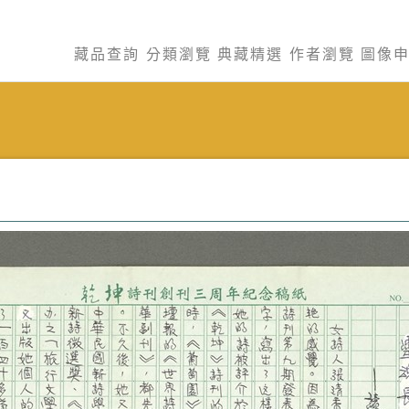
藏品查詢
分類瀏覽
典藏精選
作者瀏覽
圖像