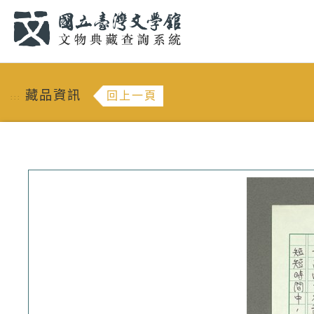
跳到主要內容
:::
藏品資訊
回上一頁
:::