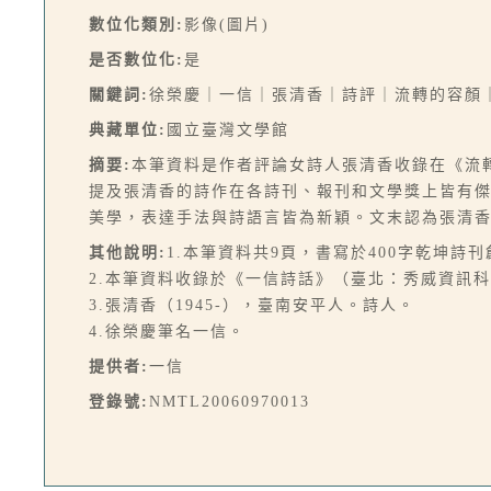
數位化類別:
影像(圖片)
是否數位化:
是
關鍵詞:
徐榮慶｜一信｜張清香｜詩評｜流轉的容顏
典藏單位:
國立臺灣文學館
摘要:
本筆資料是作者評論女詩人張清香收錄在《流
提及張清香的詩作在各詩刊、報刊和文學獎上皆有
美學，表達手法與詩語言皆為新穎。文末認為張清
其他說明:
1.本筆資料共9頁，書寫於400字乾坤詩
2.本筆資料收錄於《一信詩話》（臺北：秀威資訊科技，2
3.張清香（1945-），臺南安平人。詩人。
4.徐榮慶筆名一信。
提供者:
一信
登錄號:
NMTL20060970013