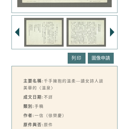
列印
主要名稱:
千手擁抱的溫柔—讀女詩人談
美華的〈溫泉〉
成文日期:
不詳
類別:
手稿
作者:
一信（徐榮慶）
原件與否:
原件