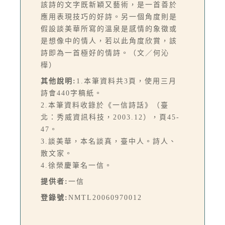
該詩的文字既新穎又藝術，是一首善於
應用表現技巧的好詩。另一個角度則是
假設談美華所寫的溫泉是感情的象徵或
是想像中的情人，若以此角度欣賞，該
詩即為一首極好的情詩。（文／何沁
樺）
其他說明:
1.本筆資料共3頁，使用三月
詩會440字稿紙。
2.本筆資料收錄於《一信詩話》（臺
北：秀威資訊科技，2003.12），頁45-
47。
3.談美華，本名談真，臺中人。詩人、
散文家。
4.徐榮慶筆名一信。
提供者:
一信
登錄號:
NMTL20060970012