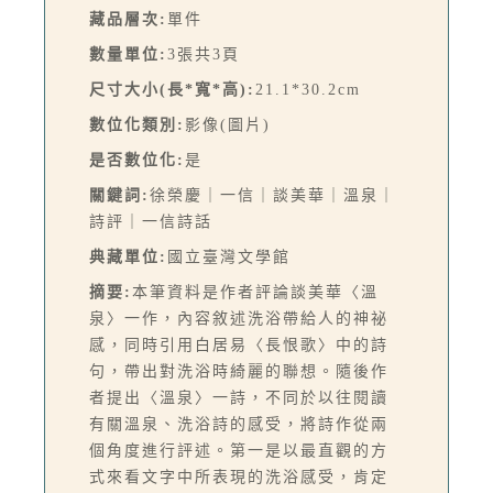
藏品層次:
單件
數量單位:
3張共3頁
尺寸大小(長*寬*高):
21.1*30.2cm
數位化類別:
影像(圖片)
是否數位化:
是
關鍵詞:
徐榮慶｜一信｜談美華｜溫泉｜
詩評｜一信詩話
典藏單位:
國立臺灣文學館
摘要:
本筆資料是作者評論談美華〈溫
泉〉一作，內容敘述洗浴帶給人的神祕
感，同時引用白居易〈長恨歌〉中的詩
句，帶出對洗浴時綺麗的聯想。隨後作
者提出〈溫泉〉一詩，不同於以往閱讀
有關溫泉、洗浴詩的感受，將詩作從兩
個角度進行評述。第一是以最直觀的方
式來看文字中所表現的洗浴感受，肯定