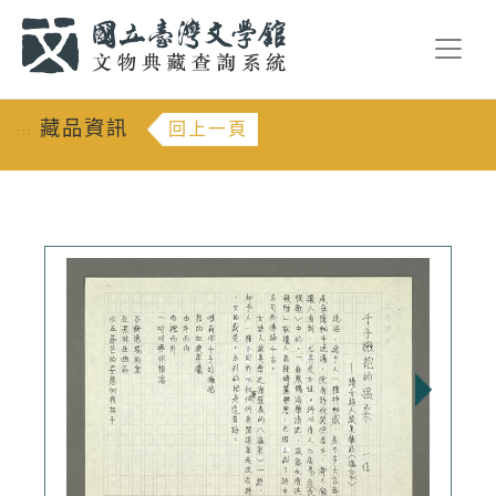
跳到主要內容
:::
藏品資訊
回上一頁
:::