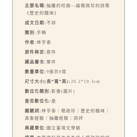
主要名稱:
抽離的咬痕—論簡政珍的詩集
《歷史的騷味》
成文日期:
不詳
類別:
手稿
作者:
林亨泰
原件與否:
原件
藏品層次:
單件
數量單位:
9張共9頁
尺寸大小(長*寬*高):
26.2*19.3cm
數位化類別:
影像(圖片)
是否數位化:
是
關鍵詞:
林亨泰｜簡政珍｜歷史的騷味｜
具象經驗｜抽離經驗｜詩評
典藏單位:
國立臺灣文學館