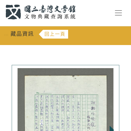
跳到主要內容
:::
藏品資訊
回上一頁
:::