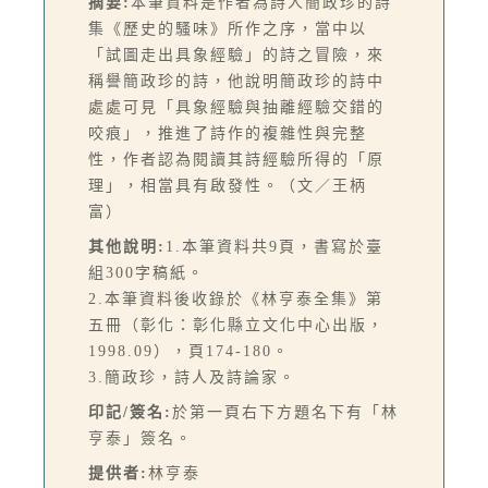
摘要:
本筆資料是作者為詩人簡政珍的詩
集《歷史的騷味》所作之序，當中以
「試圖走出具象經驗」的詩之冒險，來
稱譽簡政珍的詩，他說明簡政珍的詩中
處處可見「具象經驗與抽離經驗交錯的
咬痕」，推進了詩作的複雜性與完整
性，作者認為閱讀其詩經驗所得的「原
理」，相當具有啟發性。（文／王柄
富）
其他說明:
1.本筆資料共9頁，書寫於臺
組300字稿紙。
2.本筆資料後收錄於《林亨泰全集》第
五冊（彰化：彰化縣立文化中心出版，
1998.09），頁174-180。
3.簡政珍，詩人及詩論家。
印記/簽名:
於第一頁右下方題名下有「林
亨泰」簽名。
提供者:
林亨泰