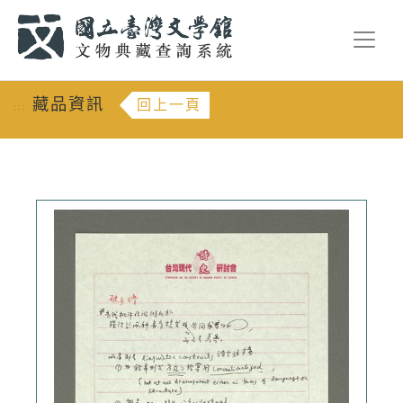
跳到主要內容
:::
藏品資訊
回上一頁
:::