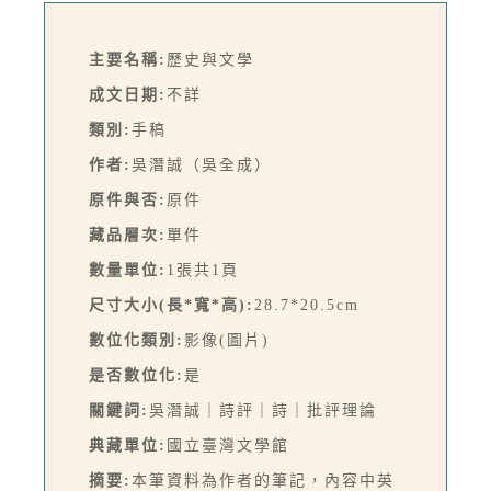
主要名稱:
歷史與文學
成文日期:
不詳
類別:
手稿
作者:
吳潛誠（吳全成）
原件與否:
原件
藏品層次:
單件
數量單位:
1張共1頁
尺寸大小(長*寬*高):
28.7*20.5cm
數位化類別:
影像(圖片)
是否數位化:
是
關鍵詞:
吳潛誠｜詩評｜詩｜批評理論
典藏單位:
國立臺灣文學館
摘要:
本筆資料為作者的筆記，內容中英