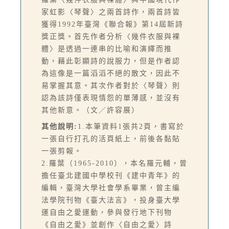
家虹影〈琴聲〉之兩首詩作，兩首詩皆
獲得1992年臺灣《聯合報》第14屆新詩
獎正獎。首先作者分析〈幾件衣服與裸
體〉是透過一連串的比喻和演繹而推
動，藉此彰顯詩的說服力，但是作者認
為這像是一篇滔滔不絕的散文，因此不
易掌握其意。其次作者對於〈琴聲〉則
認為該詩僅表現情怨的單薄感，並沒有
其他新意。（文／許容展）
其他說明:
1.本筆資料1張共2頁，書寫於
一張自行打孔的活頁紙上，前後各黏貼
一張剪報。
2.羅葉（1965-2010），本名羅元輔，曾
擔任臺北建國中學校刊《建中青年》的
編輯，臺灣大學社會學系畢業，曾主編
法學院刊物《臺大法言》，投身臺大學
運自由之愛運動，參與發行地下刊物
《自由之愛》並創作〈自由之愛〉詩