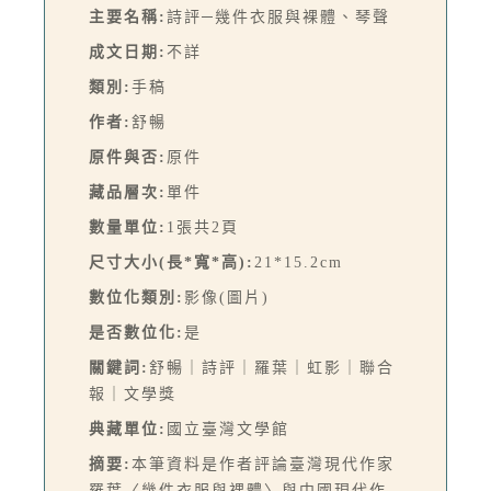
主要名稱:
詩評─幾件衣服與裸體、琴聲
成文日期:
不詳
類別:
手稿
作者:
舒暢
原件與否:
原件
藏品層次:
單件
數量單位:
1張共2頁
尺寸大小(長*寬*高):
21*15.2cm
數位化類別:
影像(圖片)
是否數位化:
是
關鍵詞:
舒暢｜詩評｜羅葉｜虹影｜聯合
報｜文學獎
典藏單位:
國立臺灣文學館
摘要:
本筆資料是作者評論臺灣現代作家
羅葉〈幾件衣服與裸體〉與中國現代作