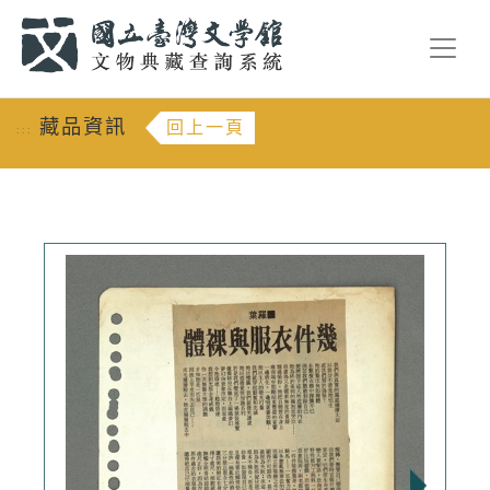
跳到主要內容
:::
藏品資訊
回上一頁
:::