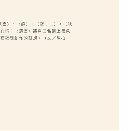
遺言〉、〈癖〉、〈夜……〉。〈秋
的心境；〈遺言〉將戶口名簿上黑色
描寫夜間創作的聯想。（文／陳柏