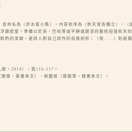
簿
，並命名為〈許水富小集〉。內容依序為〈秋天宣告獨立〉、〈
和浮躁慾望，準備以尼采、巴哈等或平靜或蒼涼的藝術迎接秋天
句斟酌的潔癖，是詩人對自己詩作的自我剖析；〈夜……〉則是
2014），頁116-117。
草（閒章，篆書朱文）、無塵居（齋館章，隸書朱文）。