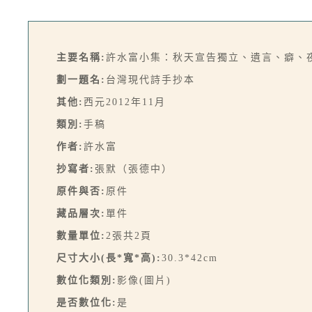
主要名稱:
許水富小集：秋天宣告獨立、遺言、癖、
劃一題名:
台灣現代詩手抄本
其他:
西元2012年11月
類別:
手稿
作者:
許水富
抄寫者:
張默（張德中）
原件與否:
原件
藏品層次:
單件
數量單位:
2張共2頁
尺寸大小(長*寬*高):
30.3*42cm
數位化類別:
影像(圖片)
是否數位化:
是