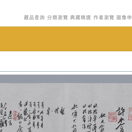
藏品查詢
分類瀏覽
典藏精選
作者瀏覽
圖像