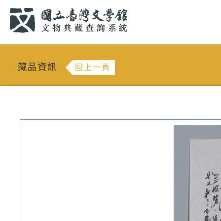
跳到主要內容
:::
藏品資訊
回上一頁
:::