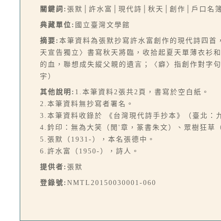
關鍵詞:
張默│許水富│現代詩│秋天│創作│戶口名
典藏單位:
國立臺灣文學館
摘要:
本筆資料為張默抄寫許水富創作的現代詩四首
天宣告獨立〉書寫秋天將臨，收拾起夏天單薄衣衫
的血，聯想成失縱父親的遺言；〈癖〉指創作對字
宇）
其他說明:
1.本筆資料2張共2頁，書寫於空白紙。
2.本筆資料無抄寫者署名。
3.本筆資料收錄於 《台灣現代詩手抄本》（臺北：九歌，
4.鈐印：無為大笑（閒'章，篆書朱文）、眾樹狂
5.張默（1931-），本名張德中。
6.許水富（1950-），詩人。
提供者:
張默
登錄號:
NMTL20150030001-060