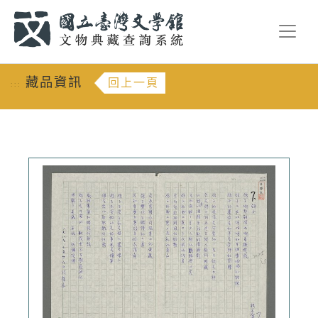
跳到主要內容
:::
藏品資訊
回上一頁
:::