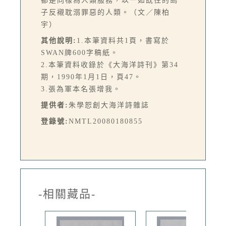
都是同樣為人類服務，以一如既往的鴿
子反襯耽溺罪惡的人類。（文／陳柏
宇）
其他說明:
1.本筆資料共1頁，書寫於
SWAN牌600字稿紙。
2.本筆資料收錄於《大海洋詩刊》第34
期，1990年1月1日，頁47。
3.張為軍本名張增我。
提供者:
朱學恕創大海洋詩雜誌
登錄號:
NMTL20080180855
-相關藏品-