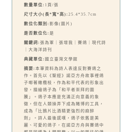
數量單位:
1頁/張
尺寸大小(長*寬*高):
25.4*35.7cm
數位化類別:
影像(圖片)
是否數位化:
是
關鍵詞:
張為軍｜張增我｜賽鴿｜現代詩
｜大海洋詩刊
典藏單位:
國立臺灣文學館
摘要:
本筆資料為詩人表達反對賽鴿之
作。首先以《聖經》諾亞方舟故事裡鴿
子啣著橄欖枝，作為和平代表的形象出
發，描繪鴿子為「和平者崇拜的圖
騰」。鴿子本應是充滿正向意義的象
徵，但在人類操弄下成為賭博的工具，
成為「比鴉片比酒精更強烈的麻醉
劑」。詩人最後感嘆，鴿子依舊是美
麗、可愛的鴿子，在諾亞方舟與賽鴿中