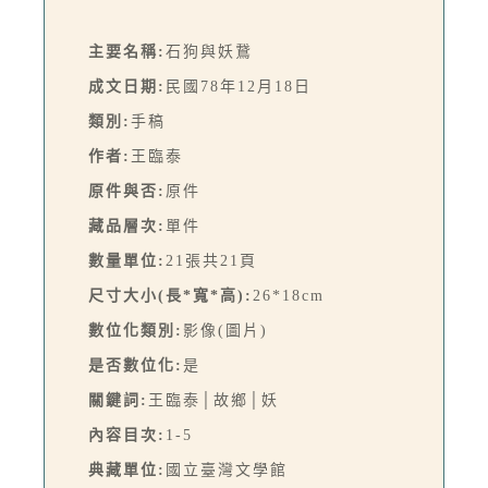
主要名稱:
石狗與妖鵞
成文日期:
民國78年12月18日
類別:
手稿
作者:
王臨泰
原件與否:
原件
藏品層次:
單件
數量單位:
21張共21頁
尺寸大小(長*寬*高):
26*18cm
數位化類別:
影像(圖片)
是否數位化:
是
關鍵詞:
王臨泰│故鄉│妖
內容目次:
1-5
典藏單位:
國立臺灣文學館