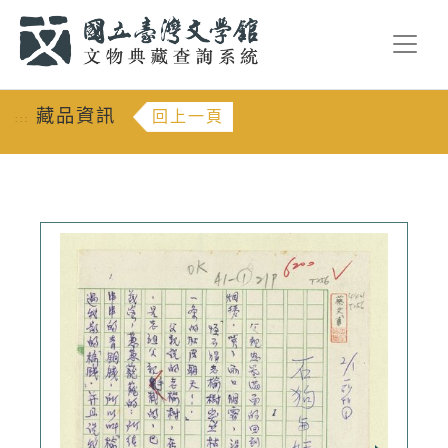
跳到主要內容
:::
藏品資訊
回上一頁
:::