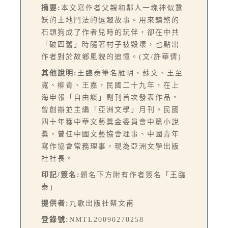
摘要:
本文寫作者父親和鄰人一塊神似鵞
妖的土地鬥法的逗趣故事。用來鎮煞的
石頭狗成了作者兒時的玩伴，卻在中共
「破四舊」時隨著村子被毀壞，也點出
作者對於故鄉風貌的追憶。(文/許華倩)
其他說明:
王臨泰筆名雁明、蘇文、王至
寬、柳青、王嘉，民國二十九年，在上
海申報「自由談」副刊首次發表作品。
曾創辦並主編「亞洲文學」月刊。民國
四十年獲中華文藝獎金委員會中篇小說
獎，曾任中國文藝協會理事、中國青年
寫作協會常務理事，現為亞洲文學出版
社社長。
印記/簽名:
題名下方附有作者簽名「王臨
泰」
提供者:
九歌出版社蔡文甫
登錄號:
NMTL20090270258